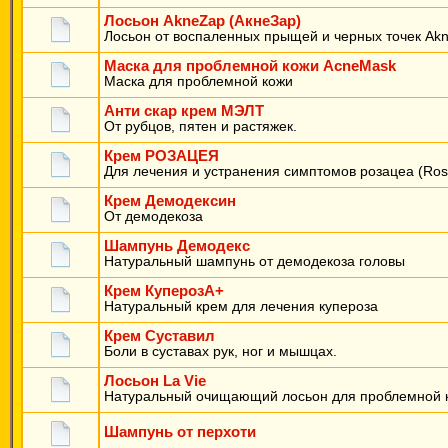
Лосьон AkneZap (АкнеЗар)
Лосьон от воспаленных прыщей и черных точек Ak
Маска для проблемной кожи AcneMask
Маска для проблемной кожи
Анти скар крем МЭЛТ
От рубцов, пятен и растяжек.
Крем РОЗАЦЕЯ
Для лечения и устранения симптомов розацеа (Ros
Крем Демодексин
От демодекоза
Шампунь Демодекс
Натуральный шампунь от демодекоза головы
Крем КуперозА+
Натуральный крем для лечения купероза
Крем Суставил
Боли в суставах рук, ног и мышцах.
Лосьон La Vie
Натуральный очищающий лосьон для проблемной 
Шампунь от перхоти