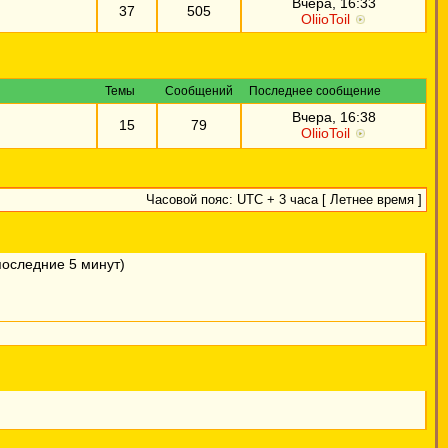
Вчера, 16:33
37
505
OliioToil
Темы
Сообщений
Последнее сообщение
Вчера, 16:38
15
79
OliioToil
Часовой пояс: UTC + 3 часа [ Летнее время ]
 последние 5 минут)