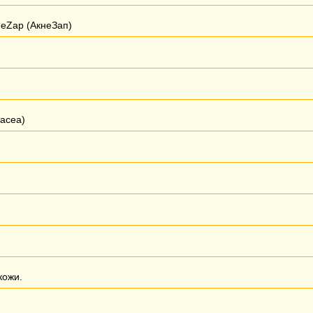
neZap (АкнеЗап)
acea)
кожи.