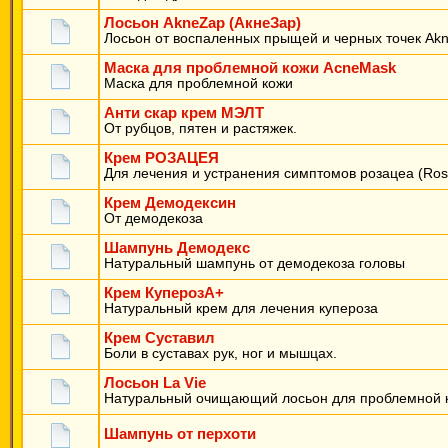
Лосьон AkneZap (АкнеЗар)
Лосьон от воспаленных прыщей и черных точек Ak
Маска для проблемной кожи AcneMask
Маска для проблемной кожи
Анти скар крем МЭЛТ
От рубцов, пятен и растяжек.
Крем РОЗАЦЕЯ
Для лечения и устранения симптомов розацеа (Ros
Крем Демодексин
От демодекоза
Шампунь Демодекс
Натуральный шампунь от демодекоза головы
Крем КуперозА+
Натуральный крем для лечения купероза
Крем Суставил
Боли в суставах рук, ног и мышцах.
Лосьон La Vie
Натуральный очищающий лосьон для проблемной 
Шампунь от перхоти