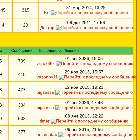
31 мар 2014, 13:29
45
315
Kri
09 дек 2011, 17:56
4
20
Доктор
ы
Сообщений
Последнее сообщение
01 авг 2026, 18:05
5
709
vlizuk86k
29 ноя 2013, 15:57
9
418
vazonov11
12 ноя 2015, 19:23
3
477
bigsassa
01 авг 2026, 17:46
8
304
bigsassa
08 янв 2013, 22:22
0
502
timer
06 авг 2015, 21:56
2
377
ania/shtab