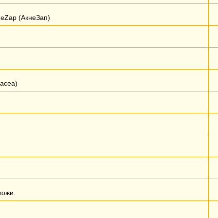
neZap (АкнеЗап)
acea)
кожи.