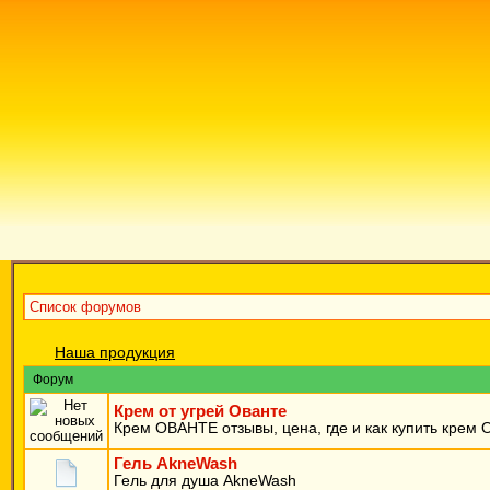
Список форумов
Наша продукция
Форум
Крем от угрей Ованте
Крем ОВАНТЕ отзывы, цена, где и как купить крем
Гель AkneWash
Гель для душа AkneWash