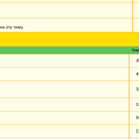
а эту тему.
Тем
3
4
3
1
5
2