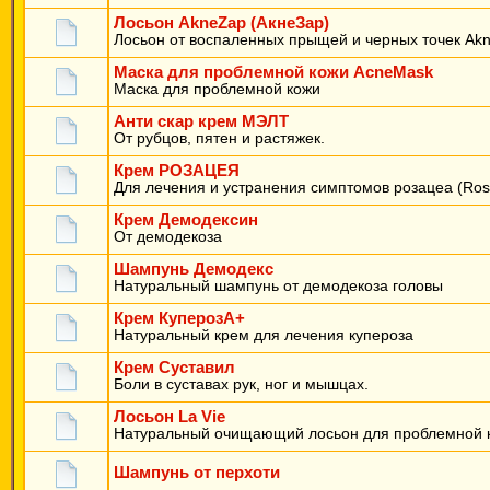
Лосьон AkneZap (АкнеЗар)
Лосьон от воспаленных прыщей и черных точек Ak
Маска для проблемной кожи AcneMask
Маска для проблемной кожи
Анти скар крем МЭЛТ
От рубцов, пятен и растяжек.
Крем РОЗАЦЕЯ
Для лечения и устранения симптомов розацеа (Ros
Крем Демодексин
От демодекоза
Шампунь Демодекс
Натуральный шампунь от демодекоза головы
Крем КуперозА+
Натуральный крем для лечения купероза
Крем Суставил
Боли в суставах рук, ног и мышцах.
Лосьон La Vie
Натуральный очищающий лосьон для проблемной 
Шампунь от перхоти