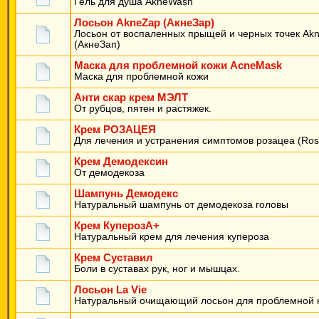
Гель для душа AkneWash
Лосьон AkneZap (АкнеЗар)
Лосьон от воспаленных прыщей и черных точек Ak
(АкнеЗап)
Маска для проблемной кожи AcneMask
Маска для проблемной кожи
Анти скар крем МЭЛТ
От рубцов, пятен и растяжек.
Крем РОЗАЦЕЯ
Для лечения и устранения симптомов розацеа (Ros
Крем Демодексин
От демодекоза
Шампунь Демодекс
Натуральный шампунь от демодекоза головы
Крем КуперозА+
Натуральный крем для лечения купероза
Крем Суставил
Боли в суставах рук, ног и мышцах.
Лосьон La Vie
Натуральный очищающий лосьон для проблемной 