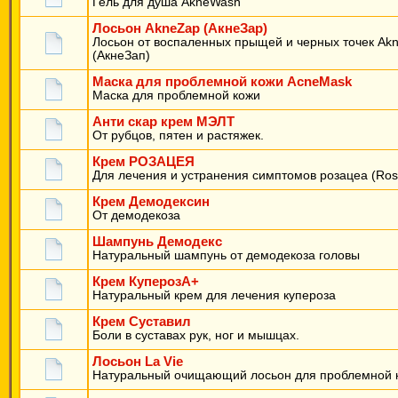
Гель для душа AkneWash
Лосьон AkneZap (АкнеЗар)
Лосьон от воспаленных прыщей и черных точек Ak
(АкнеЗап)
Маска для проблемной кожи AcneMask
Маска для проблемной кожи
Анти скар крем МЭЛТ
От рубцов, пятен и растяжек.
Крем РОЗАЦЕЯ
Для лечения и устранения симптомов розацеа (Ros
Крем Демодексин
От демодекоза
Шампунь Демодекс
Натуральный шампунь от демодекоза головы
Крем КуперозА+
Натуральный крем для лечения купероза
Крем Суставил
Боли в суставах рук, ног и мышцах.
Лосьон La Vie
Натуральный очищающий лосьон для проблемной 