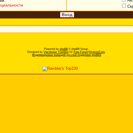
ми.
Ав
нциальности
Ск
Powered by
phpBB
© phpBB Group.
Designed by
Vjacheslav Trushkin
for
Free Forum
/
DivisionCore
.
Модифицирован командой русской поддержки phpBB3