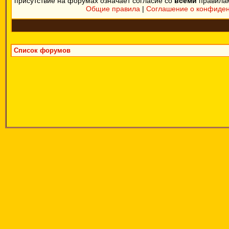
присутствие на форумах означает согласие со
всеми
правила
Общие правила
|
Соглашение о конфиде
Список форумов