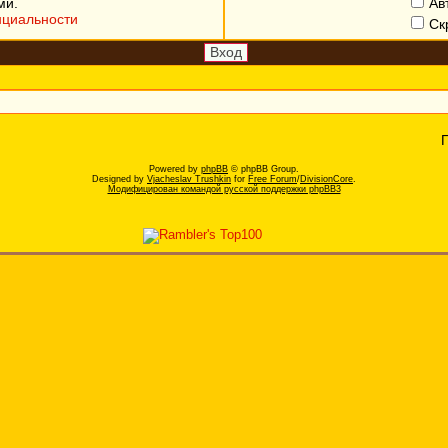
ми.
Ав
нциальности
Ск
Powered by
phpBB
© phpBB Group.
Designed by
Vjacheslav Trushkin
for
Free Forum
/
DivisionCore
.
Модифицирован командой русской поддержки phpBB3