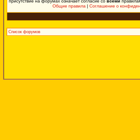
присутствие на форумах означает согласие со
всеми
правила
Общие правила
|
Соглашение о конфиде
Список форумов