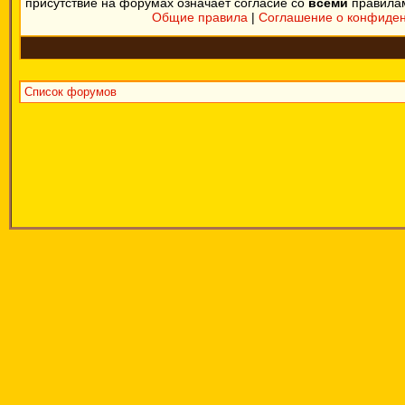
присутствие на форумах означает согласие со
всеми
правила
Общие правила
|
Соглашение о конфиде
Список форумов