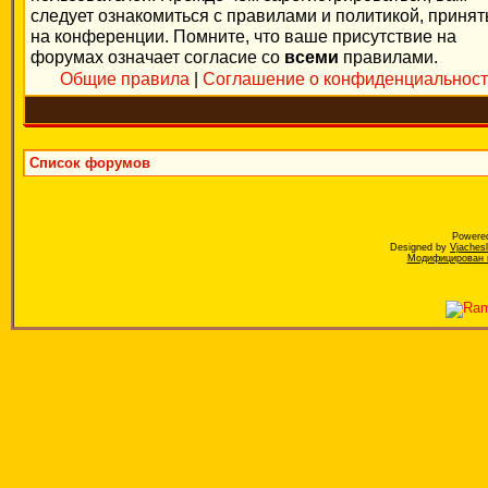
следует ознакомиться с правилами и политикой, приня
на конференции. Помните, что ваше присутствие на
форумах означает согласие со
всеми
правилами.
Общие правила
|
Соглашение о конфиденциальнос
Список форумов
Powere
Designed by
Vjaches
Модифицирован к