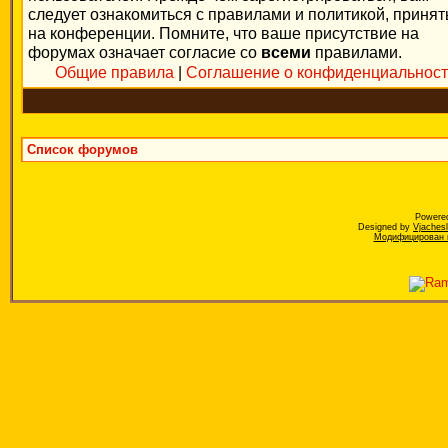
следует ознакомиться с правилами и политикой, приня
на конференции. Помните, что ваше присутствие на
форумах означает согласие со
всеми
правилами.
Общие правила
|
Соглашение о конфиденциальнос
Список форумов
Powere
Designed by
Vjaches
Модифицирован к