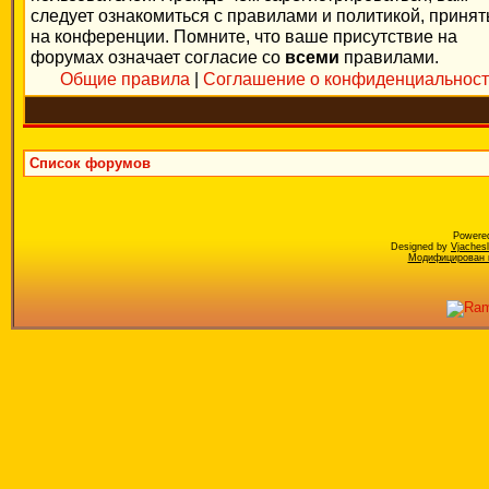
следует ознакомиться с правилами и политикой, приня
на конференции. Помните, что ваше присутствие на
форумах означает согласие со
всеми
правилами.
Общие правила
|
Соглашение о конфиденциальнос
Список форумов
Powere
Designed by
Vjaches
Модифицирован к