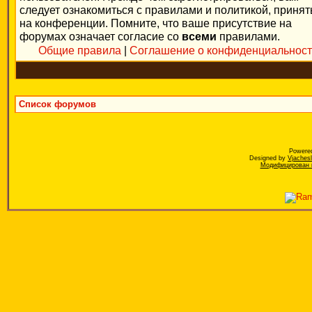
следует ознакомиться с правилами и политикой, приня
на конференции. Помните, что ваше присутствие на
форумах означает согласие со
всеми
правилами.
Общие правила
|
Соглашение о конфиденциальнос
Список форумов
Powere
Designed by
Vjaches
Модифицирован к