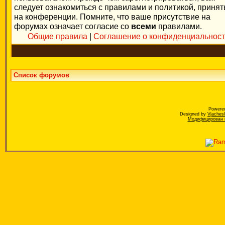
следует ознакомиться с правилами и политикой, приня
на конференции. Помните, что ваше присутствие на
форумах означает согласие со
всеми
правилами.
Общие правила
|
Соглашение о конфиденциальнос
Список форумов
Powere
Designed by
Vjaches
Модифицирован к