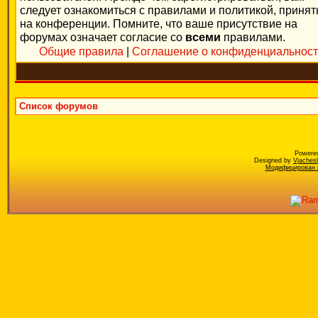
следует ознакомиться с правилами и политикой, приня
на конференции. Помните, что ваше присутствие на
форумах означает согласие со
всеми
правилами.
Общие правила
|
Соглашение о конфиденциальнос
Список форумов
Powere
Designed by
Vjaches
Модифицирован к