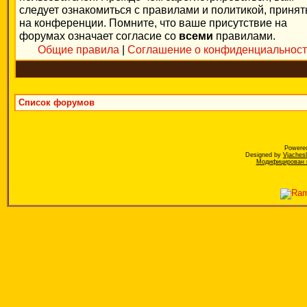
следует ознакомиться с правилами и политикой, приня
на конференции. Помните, что ваше присутствие на
форумах означает согласие со
всеми
правилами.
Общие правила
|
Соглашение о конфиденциальнос
Список форумов
Powere
Designed by
Vjaches
Модифицирован к