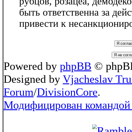
рубцов, розацеа, демодек
быть ответственна за дей
привести к несанкциониро
Powered by
phpBB
© phpBB
Designed by
Vjacheslav Tru
Forum
/
DivisionCore
.
Модифицирован командой 