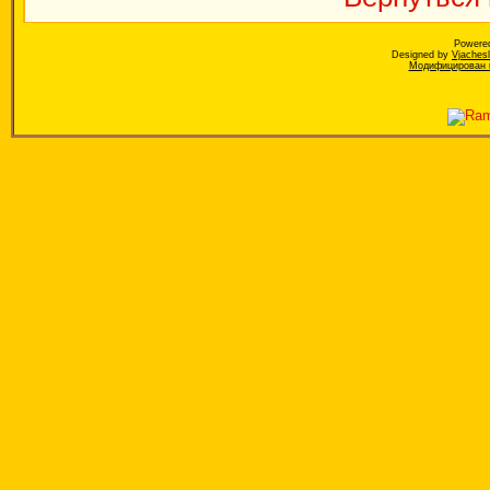
Powere
Designed by
Vjaches
Модифицирован к