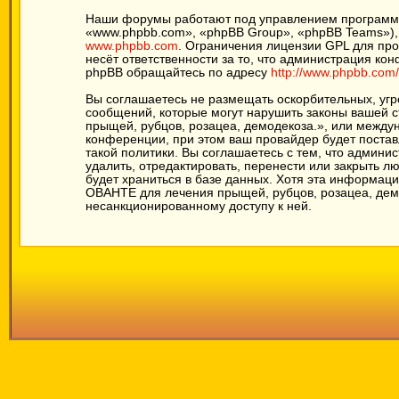
Наши форумы работают под управлением программн
«www.phpbb.com», «phpBB Group», «phpBB Teams»),
www.phpbb.com
. Ограничения лицензии GPL для про
несёт ответственности за то, что администрация к
phpBB обращайтесь по адресу
http://www.phpbb.com/
Вы соглашаетесь не размещать оскорбительных, уг
сообщений, которые могут нарушить законы вашей с
прыщей, рубцов, розацеа, демодекоза.», или межд
конференции, при этом ваш провайдер будет постав
такой политики. Вы соглашаетесь с тем, что админ
удалить, отредактировать, перенести или закрыть л
будет храниться в базе данных. Хотя эта информац
ОВАНТЕ для лечения прыщей, рубцов, розацеа, демод
несанкционированному доступу к ней.