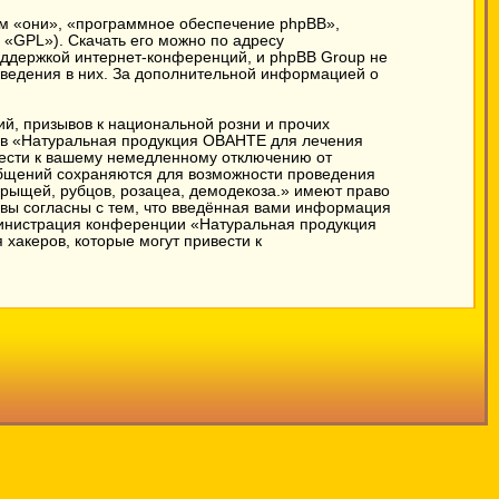
м «они», «программное обеспечение phpBB»,
 «GPL»). Скачать его можно по адресу
оддержкой интернет-конференций, и phpBB Group не
поведения в них. За дополнительной информацией о
й, призывов к национальной розни и прочих
мов «Натуральная продукция ОВАНТЕ для лечения
вести к вашему немедленному отключению от
ообщений сохраняются для возможности проведения
рыщей, рубцов, розацеа, демодекоза.» имеют право
 вы согласны с тем, что введённая вами информация
дминистрация конференции «Натуральная продукция
хакеров, которые могут привести к