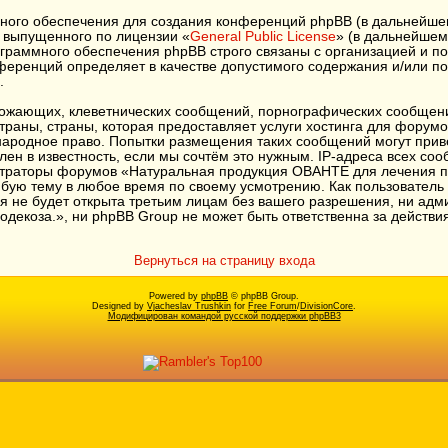
ого обеспечения для создания конференций phpBB (в дальнейше
 выпущенного по лицензии «
General Public License
» (в дальнейшем
граммного обеспечения phpBB строго связаны с организацией и п
онференций определяет в качестве допустимого содержания и/или 
.
рожающих, клеветнических сообщений, порнографических сообщени
траны, страны, которая предоставляет услуги хостинга для фору
ународное право. Попытки размещения таких сообщений могут при
лен в известность, если мы сочтём это нужным. IP-адреса всех с
истраторы форумов «Натуральная продукция ОВАНТЕ для лечения п
юбую тему в любое время по своему усмотрению. Как пользователь
ия не будет открыта третьим лицам без вашего разрешения, ни а
екоза.», ни phpBB Group не может быть ответственна за действия 
Вернуться на страницу входа
Powered by
phpBB
© phpBB Group.
Designed by
Vjacheslav Trushkin
for
Free Forum
/
DivisionCore
.
Модифицирован командой русской поддержки phpBB3