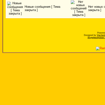
Новые сообщения [ Тема
Нет новых 
закрыта ]
закрыта ]
Powere
Designed by
Vjaches
Модифицирован к