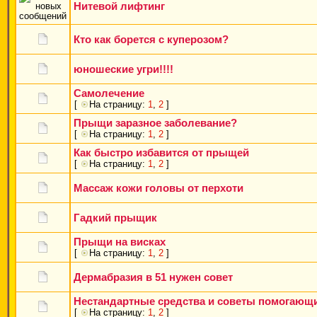
Нитевой лифтинг
Кто как борется с куперозом?
юношеские угри!!!!
Самолечение
[
На страницу:
1
,
2
]
Прыщи заразное заболевание?
[
На страницу:
1
,
2
]
Как быстро избавится от прыщей
[
На страницу:
1
,
2
]
Массаж кожи головы от перхоти
Гадкий прыщик
Прыщи на висках
[
На страницу:
1
,
2
]
Дермабразия в 51 нужен совет
Нестандартные средства и советы помогающи
[
На страницу:
1
,
2
]