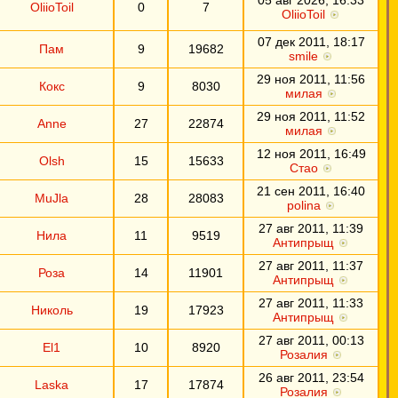
05 авг 2026, 16:33
OliioToil
0
7
OliioToil
07 дек 2011, 18:17
Пам
9
19682
smile
29 ноя 2011, 11:56
Кокс
9
8030
милая
29 ноя 2011, 11:52
Anne
27
22874
милая
12 ноя 2011, 16:49
Olsh
15
15633
Стао
21 сен 2011, 16:40
MuJla
28
28083
polina
27 авг 2011, 11:39
Нила
11
9519
Антипрыщ
27 авг 2011, 11:37
Роза
14
11901
Антипрыщ
27 авг 2011, 11:33
Николь
19
17923
Антипрыщ
27 авг 2011, 00:13
El1
10
8920
Розалия
26 авг 2011, 23:54
Laska
17
17874
Розалия