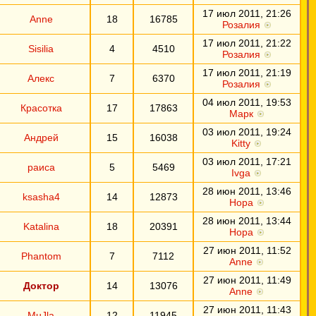
17 июл 2011, 21:26
Anne
18
16785
Розалия
17 июл 2011, 21:22
Sisilia
4
4510
Розалия
17 июл 2011, 21:19
Алекс
7
6370
Розалия
04 июл 2011, 19:53
Красотка
17
17863
Марк
03 июл 2011, 19:24
Андрей
15
16038
Kitty
03 июл 2011, 17:21
раиса
5
5469
Ivga
28 июн 2011, 13:46
ksasha4
14
12873
Нора
28 июн 2011, 13:44
Katalina
18
20391
Нора
27 июн 2011, 11:52
Phantom
7
7112
Anne
27 июн 2011, 11:49
Доктор
14
13076
Anne
27 июн 2011, 11:43
MuJla
12
11945