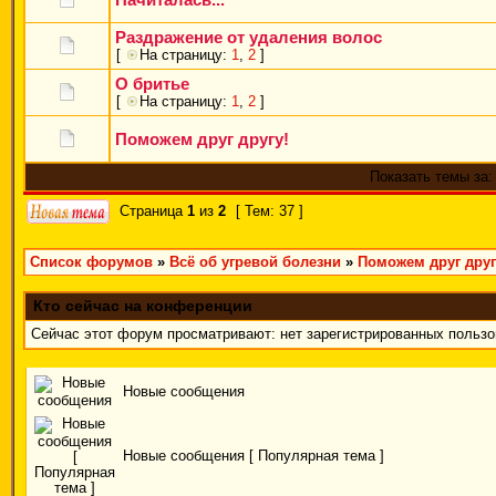
Раздражение от удаления волос
[
На страницу:
1
,
2
]
О бритье
[
На страницу:
1
,
2
]
Поможем друг другу!
Показать темы за:
Страница
1
из
2
[ Тем: 37 ]
Список форумов
»
Всё об угревой болезни
»
Поможем друг друг
Кто сейчас на конференции
Сейчас этот форум просматривают: нет зарегистрированных пользов
Новые сообщения
Новые сообщения [ Популярная тема ]