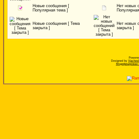
Новые сообщения [
Нет новых 
Популярная тема ]
Популярная
Новые сообщения [ Тема
Нет новых 
закрыта ]
закрыта ]
Powere
Designed by
Vjaches
Модифицирован к