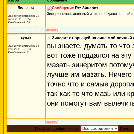
Автор
Сообщение
Лилюшка
Re: Зинерит
Зинерит очень дешевый и это его единственный п
Зарегистрирован:
28
июл 2011, 22:57
Сообщений:
59
30 июл 2011, 19:14
кулак
Зинерит от прыщей на лице мой личный 
вы знаете, думать то что
Зарегистрирован:
18
сен 2011, 23:13
Сообщений:
2
вот тоже поддался на эту
мазать зинеритом потомуч
лучше им мазать. Ничего 
точно что и самые дороги
так как то что мазь или к
они помогут вам вылечит
18 сен 2011, 23:25
Показать сообщения за:
Поле с