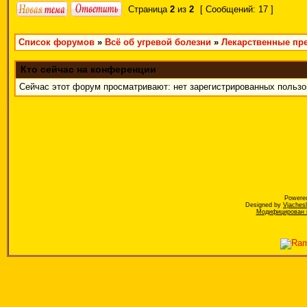
Страница
2
из
2
[ Сообщений: 17 ]
Список форумов
»
Всё об угревой болезни
»
Лекарственные пре
Кто сейчас на конференции
Сейчас этот форум просматривают: нет зарегистрированных пользов
Powere
Designed by
Vjaches
Модифицирован к