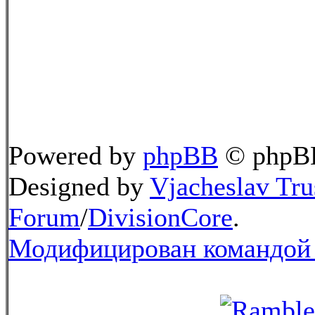
Powered by
phpBB
© phpBB
Designed by
Vjacheslav Tru
Forum
/
DivisionCore
.
Модифицирован командой 