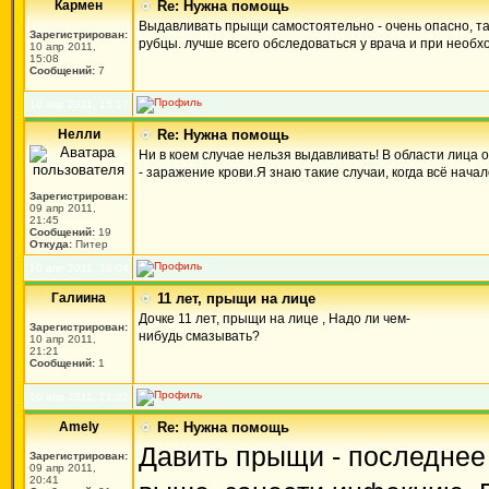
Кармен
Re: Нужна помощь
Выдавливать прыщи самостоятельно - очень опасно, так
Зарегистрирован:
рубцы. лучше всего обследоваться у врача и при необх
10 апр 2011,
15:08
Сообщений:
7
10 апр 2011, 15:17
Нелли
Re: Нужна помощь
Ни в коем случае нельзя выдавливать! В области лица 
- заражение крови.Я знаю такие случаи, когда всё нач
Зарегистрирован:
09 апр 2011,
21:45
Сообщений:
19
Откуда:
Питер
10 апр 2011, 18:04
Галиина
11 лет, прыщи на лице
Дочке 11 лет, прыщи на лице , Надо ли чем-
Зарегистрирован:
нибудь смазывать?
10 апр 2011,
21:21
Сообщений:
1
10 апр 2011, 21:22
Amely
Re: Нужна помощь
Давить прыщи - последнее 
Зарегистрирован:
09 апр 2011,
20:41