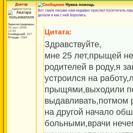
Доктор
Нужна помощь
Администратор
Вот такое письмо нам недавно прислал посетитель наш
делали и как с ней боролись.
Зарегистрирован:
29 июл 2008,
Цитата:
12:00
Сообщений:
337
Откуда:
США
Здравствуйте,
мне 25 лет,прыщей не
родителей в роду,я з
устроился на работу,
прыщями,выходили по
выдавливать,потмом р
на другой начало об
больными,врачи нече