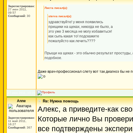
Зарегистрирован:
Листа писал(а):
27 июн 2011,
09:57
Сообщений:
30
sterva писал(а):
здравствуйте! у меня появились
прищики на щеках, никогда не было, а
это уже 3 месяца не могу избавиться!
как сыпь какая то! подскажите
пожалуйсто как лечить????
Прыщи на щеках - это обычно результат простуды, 
подобное.
Даже врач-профессионал слету вот так диагноз бы не пос
27 июн 2011, 10:30
Anne
Re: Нужна помощь
Алекс, а приведите-как с
Которые лично Вы проверил
Зарегистрирован:
11 май 2011,
16:27
все подтверждены экспери
Сообщений:
367