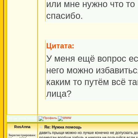
или мне нужно что то
спасибо.
Цитата:
У меня ещё вопрос ес
него можно избавитьс
каким то путём всё та
лица?
31 авг 2009, 09:53
RosAnna
Re: Нужна помощь
давить прыщи можно но лучше конечно не допускать до 
Зарегистрирован:
роаккутан вообще забудь и никогда не пользуйся если 