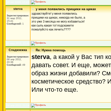
18 окт 2009, 12:43
sterva
у меня появились прищики на щеках
здравствуйте! у меня появились
Зарегистрирован:
прищики на щеках, никогда не было, а
31 мар 2011,
15:41
это уже 3 месяца не могу избавиться!
Сообщений:
1
как сыпь какая то! подскажите
пожалуйсто как лечить????
31 мар 2011, 15:41
Сладкоежка
Re: Нужна помощь
sterva
, а какой у Вас тип 
Зарегистрирован:
08 апр 2011,
20:36
давать совет. И еще, может
Сообщений:
49
образ жизни добавили? См
косметическое средство? 
Или что-то еще.
08 апр 2011, 21:14