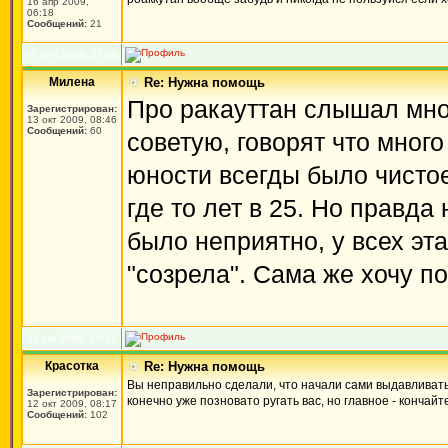
16 апр 2009,
06:18
Сообщений:
21
05 сен 2009, 17:08
Милена
Re: Нужна помощь
Про ракауттан слышал мног
Зарегистрирован:
13 окт 2009, 08:46
Сообщений:
60
советую, говорят что мног
юности всегды было чисто
где то лет в 25. Но правда 
было неприятно, у всех эта
"созрела". Сама же хочу по
14 окт 2009, 19:30
Красотка
Re: Нужна помощь
Вы неправильно сделали, что начали сами выдавливать
Зарегистрирован:
конечно уже позновато ругать вас, но главное - кончай
12 окт 2009, 08:17
Сообщений:
102