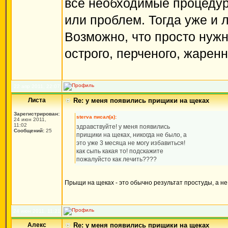
все необходимые процедур
или проблем. Тогда уже и 
Возможно, что просто нужно
острого, перченого, жаренн
22 апр 2011, 22:07
Листа
Re: у меня появились прищики на щеках
Зарегистрирован:
sterva писал(а):
24 июн 2011,
11:02
здравствуйте! у меня появились
Сообщений:
25
прищики на щеках, никогда не было, а
это уже 3 месяца не могу избавиться!
как сыпь какая то! подскажите
пожалуйсто как лечить????
Прыщи на щеках - это обычно результат простуды, а не
24 июн 2011, 11:21
Алекс
Re: у меня появились прищики на щеках