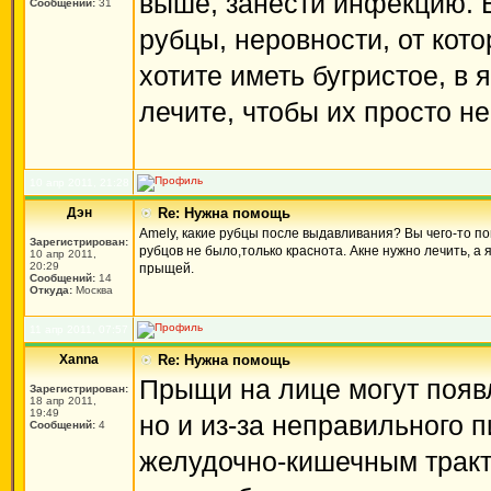
выше, занести инфекцию. 
Сообщений:
31
рубцы, неровности, от кот
хотите иметь бугристое, в 
лечите, чтобы их просто не
10 апр 2011, 21:28
Дэн
Re: Нужна помощь
Amely, какие рубцы после выдавливания? Вы чего-то по
Зарегистрирован:
рубцов не было,только краснота. Акне нужно лечить, 
10 апр 2011,
20:29
прыщей.
Сообщений:
14
Откуда:
Москва
11 апр 2011, 07:57
Xanna
Re: Нужна помощь
Прыщи на лице могут появл
Зарегистрирован:
18 апр 2011,
19:49
но и из-за неправильного 
Сообщений:
4
желудочно-кишечным тракт