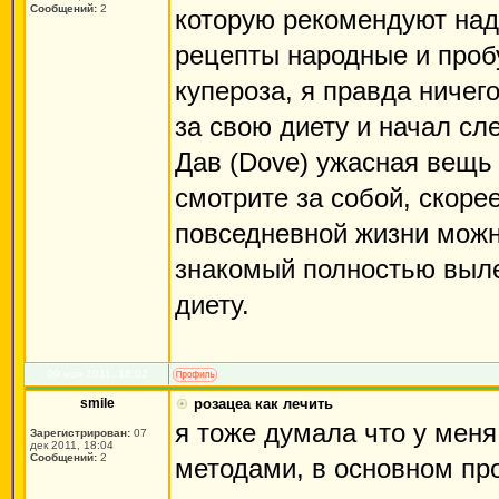
Сообщений:
2
которую рекомендуют над
рецепты народные и проб
купероза, я правда ничег
за свою диету и начал сл
Дав (Dove) ужасная вещь 
смотрите за собой, скорее
повседневной жизни можно
знакомый полностью выле
диету.
09 ноя 2011, 18:02
smile
розацеа как лечить
я тоже думала что у меня
Зарегистрирован:
07
дек 2011, 18:04
Сообщений:
2
методами, в основном пр