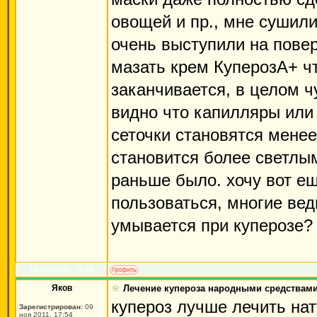
овощей и пр., мне сушили
очень выступили на пове
мазать крем КуперозА+ чт
заканчивается, в целом ч
видно что капилляры или 
сеточки становятся менее
становится более светлым
раньше было. хочу вот е
пользоваться, многие вед
умывается при куперозе?
13 сен 2011, 15:29
Яков
Лечение купероза народными средствам
купероз лучше лечить нат
Зарегистрирован:
09
ноя 2011, 17:54