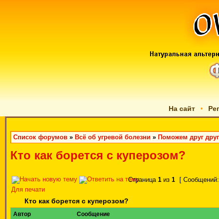
На сайт
•
Ре
Список форумов
»
Всё об угревой болезни
»
Поможем друг друг
Кто как борется с куперозом?
Страница
1
из
1
[ Сообщений:
Для печати
Кто как борется с куперозом?
Автор
Сообщение