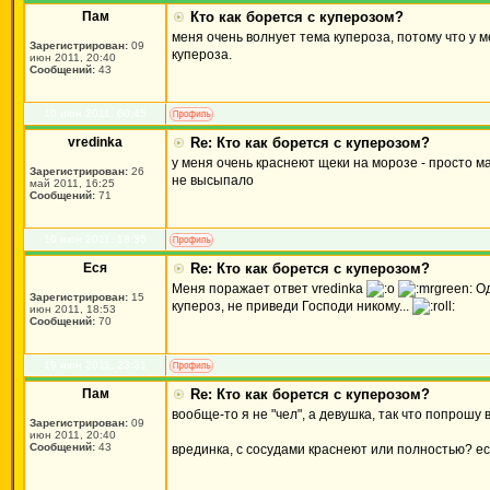
Пам
Кто как борется с куперозом?
меня очень волнует тема купероза, потому что у 
Зарегистрирован:
09
купероза.
июн 2011, 20:40
Сообщений:
43
10 июн 2011, 00:45
vredinka
Re: Кто как борется с куперозом?
у меня очень краснеют щеки на морозе - просто 
Зарегистрирован:
26
не высыпало
май 2011, 16:25
Сообщений:
71
10 июн 2011, 18:35
Еся
Re: Кто как борется с куперозом?
Меня поражает ответ vredinka
Од
Зарегистрирован:
15
купероз, не приведи Господи никому...
июн 2011, 18:53
Сообщений:
70
19 июн 2011, 23:31
Пам
Re: Кто как борется с куперозом?
вообще-то я не "чел", а девушка, так что попрошу
Зарегистрирован:
09
июн 2011, 20:40
Сообщений:
43
врединка, с сосудами краснеют или полностью? есл