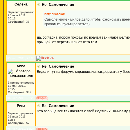
Селена
Re: Самолечение
Зарегистрирован:
Kitty писал(а):
23 июн 2011,
20:13
Самолечение - милое дело, чтобы сэкономить время)
Сообщений:
36
врачом консультироваться)
да, согласна, порою походы по врачам занимают целую 
прыщей, от перхоти или от чего там.
05 июл 2011, 22:06
Anne
Re: Самолечение
Видели тут на форуме спрашивали, как дерматоз у бер
Зарегистрирован:
11 май 2011,
16:27
Сообщений:
367
06 июл 2011, 22:29
Рина
Re: Самолечение
Что вообще все так носятся с этой бодягой? По-моему, 
Зарегистрирован:
01 июл 2011,
11:55
Сообщений:
57
08 июл 2011, 13:24