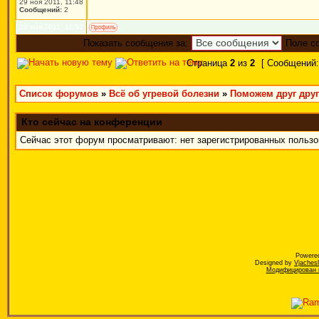
29 ноя 2011, 11:48
Сообщений:
2
29 ноя 2011, 11:52
Показать сообщения за:
Поле с
Страница
2
из
2
[ Сообщений:
Список форумов
»
Всё об угревой болезни
»
Поможем друг друг
Кто сейчас на конференции
Сейчас этот форум просматривают: нет зарегистрированных пользов
Powere
Designed by
Vjaches
Модифицирован к