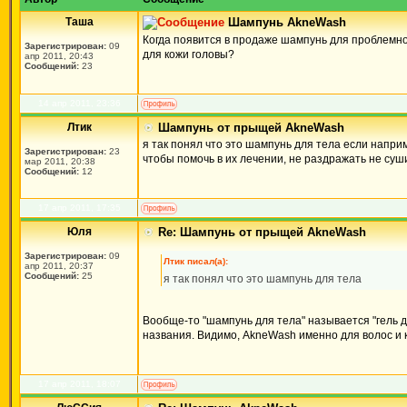
Таша
Шампунь AkneWash
Когда появится в продаже шампунь для проблемно
Зарегистрирован:
09
для кожи головы?
апр 2011, 20:43
Сообщений:
23
14 апр 2011, 23:36
Лтик
Шампунь от прыщей AkneWash
я так понял что это шампунь для тела если напри
Зарегистрирован:
23
чтобы помочь в их лечении, не раздражать не суши
мар 2011, 20:38
Сообщений:
12
17 апр 2011, 17:35
Юля
Re: Шампунь от прыщей AkneWash
Зарегистрирован:
09
Лтик писал(а):
апр 2011, 20:37
Сообщений:
25
я так понял что это шампунь для тела
Вообще-то "шампунь для тела" называется "гель 
названия. Видимо, AkneWash именно для волос и 
17 апр 2011, 18:07