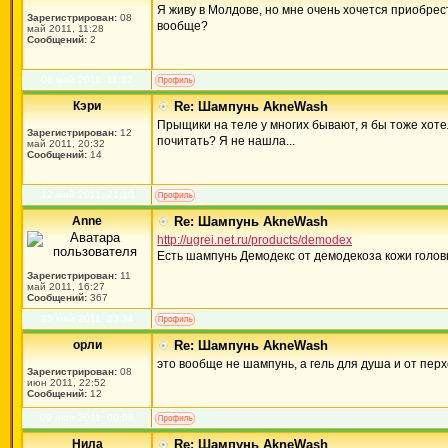
Я живу в Молдове, но мне очень хочется приобрест
Зарегистрирован:
08
вообще?
май 2011, 11:28
Сообщений:
2
08 май 2011, 11:32
Кэри
Re: Шампунь AkneWash
Прыщики на теле у многих бывают, я бы тоже хоте
Зарегистрирован:
12
почитать? Я не нашла...
май 2011, 20:32
Сообщений:
14
12 май 2011, 21:10
Anne
Re: Шампунь AkneWash
http://ugrei.net.ru/products/demodex
Есть шампунь Демодекс от демодекоза кожи головы
Зарегистрирован:
11
май 2011, 16:27
Сообщений:
367
25 май 2011, 23:34
орли
Re: Шампунь AkneWash
это вообще не шампунь, а гель для душа и от перх
Зарегистрирован:
08
июн 2011, 22:52
Сообщений:
12
09 июн 2011, 00:08
Нила
Re: Шампунь AkneWash