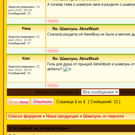
А почему тема о шампуне акне в разделе о шамп
Зарегистрирован:
13
июл 2011, 00:45
Сообщений:
25
13 июл 2011, 12:08
Рина
Re: Шампунь AkneWash
Сначала раздела об АкнеВош не было и многие дум
Зарегистрирован:
01
июл 2011, 11:55
Сообщений:
57
15 июл 2011, 00:37
Кокс
Re: Шампунь AkneWash
Гель для душа от прыщей AkneWash и шампунь от п
Зарегистрирован:
22
дебаты?
июн 2011, 09:51
Сообщений:
50
16 июл 2011, 20:51
Показать сообщения за:
Поле с
Страница
1
из
1
[ Сообщений: 12 ]
Список форумов
»
Наша продукция
»
Шампунь от перхоти
Кто сейчас на конференции