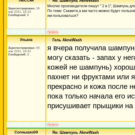
ЛюССия
Re: Шампунь AkneWash
Многие производители пишут " 2 в 1", Шампунь для
Зарегистрирован:
16
По теме: Скажите,а как часто можно будет польз
апр 2011, 19:10
Сообщений:
9
им пользоваться?
19 апр 2011, 14:17
Ульана
Гель AkneWash
я вчера получила шампун
Зарегистрирован:
05
апр 2011, 19:42
Сообщений:
3
могу сказать - запах у н
кожей не шампунь) хороши
пахнет ни фруктами или я
прекрасно и кожа после не
пока только начала его и
присушивает прыщики на т
27 апр 2011, 01:24
Солнышко09
Re: Шампунь AkneWash