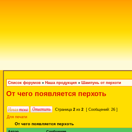
Список форумов
»
Наша продукция
»
Шампунь от перхоти
От чего появляется перхоть
Страница
2
из
2
[ Сообщений: 26 ]
Для печати
От чего появляется перхоть
Автор
Сообщение