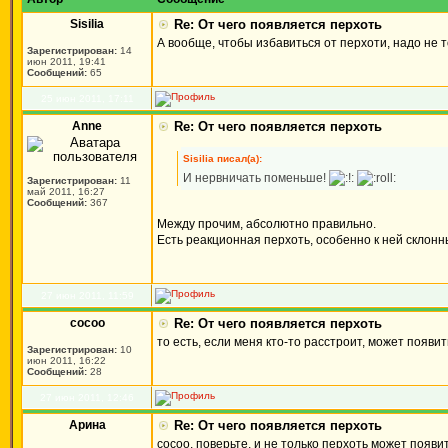
Sisilia
Re: От чего появляется перхоть
А вообще, чтобы избавиться от перхоти, надо не
Зарегистрирован:
14
июн 2011, 19:41
Сообщений:
65
25 июн 2011, 17:11
Anne
Re: От чего появляется перхоть
Sisilia писал(а):
И нервничать поменьше!
Зарегистрирован:
11
май 2011, 16:27
Сообщений:
367
Между прочим, абсолютно правильно.
Есть реакционная перхоть, особенно к ней склон
27 июн 2011, 11:59
cocoo
Re: От чего появляется перхоть
то есть, если меня кто-то расстроит, может появит
Зарегистрирован:
10
июн 2011, 16:22
Сообщений:
28
27 июн 2011, 12:46
Арина
Re: От чего появляется перхоть
cocoo, поверьте, и не только перхоть может появи