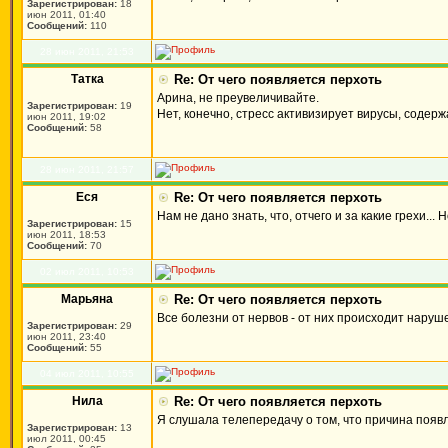
Зарегистрирован:
18
июн 2011, 01:40
Сообщений:
110
28 июн 2011, 21:53
Татка
Re: От чего появляется перхоть
Арина, не преувеличивайте.
Зарегистрирован:
19
Нет, конечно, стресс активизирует вирусы, содерж
июн 2011, 19:02
Сообщений:
58
28 июн 2011, 21:57
Еся
Re: От чего появляется перхоть
Нам не дано знать, что, отчего и за какие грехи...
Зарегистрирован:
15
июн 2011, 18:53
Сообщений:
70
02 июл 2011, 10:53
Марьяна
Re: От чего появляется перхоть
Все болезни от нервов - от них происходит наруше
Зарегистрирован:
29
июн 2011, 23:40
Сообщений:
55
04 июл 2011, 10:55
Нила
Re: От чего появляется перхоть
Я слушала телепередачу о том, что причина появле
Зарегистрирован:
13
июл 2011, 00:45