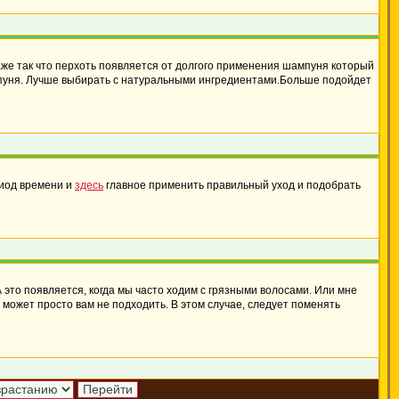
даже так что перхоть появляется от долгого применения шампуня который
мпуня. Лучше выбирать с натуральными ингредиентами.Больше подойдет
риод времени и
здесь
главное применить правильный уход и подобрать
А это появляется, когда мы часто ходим с грязными волосами. Или мне
н может просто вам не подходить. В этом случае, следует поменять