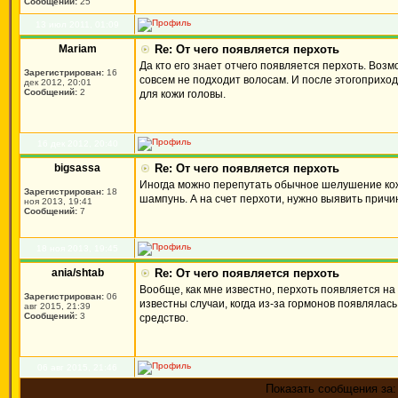
Сообщений:
25
13 июл 2011, 01:09
Mariam
Re: От чего появляется перхоть
Да кто его знает отчего появляется перхоть. Воз
Зарегистрирован:
16
совсем не подходит волосам. И после этогоприх
дек 2012, 20:01
Сообщений:
2
для кожи головы.
16 дек 2012, 20:40
bigsassa
Re: От чего появляется перхоть
Иногда можно перепутать обычное шелушение кож
Зарегистрирован:
18
шампунь. А на счет перхоти, нужно выявить причи
ноя 2013, 19:41
Сообщений:
7
18 ноя 2013, 19:45
ania/shtab
Re: От чего появляется перхоть
Вообще, как мне известно, перхоть появляется на
Зарегистрирован:
06
известны случаи, когда из-за гормонов появлялась
авг 2015, 21:39
Сообщений:
3
средство.
06 авг 2015, 21:46
Показать сообщения за: