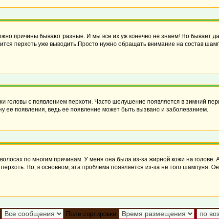
можно причины бывают разные. И мы все их уж конечно не знаем! Но бывает 
одится перхоть уже выводить.Просто нужно обращать внимание на состав ша
и головы с появлением перхоти. Часто шелушение появляется в зимний пе
ну ее появления, ведь ее появление может быть вызвано и заболеванием.
 волосах по многим причинам. У меня она была из-за жирной кожи на голове. 
 перхоть. Но, в основном, эта проблема появляется из-за не того шампуня. О
Поле сортировки