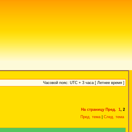
Часовой пояс: UTC + 3 часа [ Летнее время ]
На страницу
Пред.
1
,
2
Пред. тема
|
След. тема