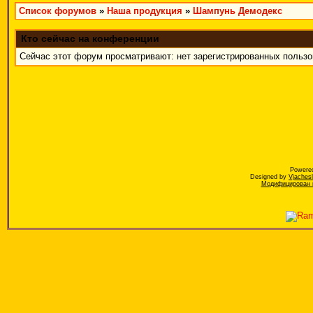
Список форумов
»
Наша продукция
»
Шампунь Демодекс
Кто сейчас на конференции
Сейчас этот форум просматривают: нет зарегистрированных пользов
Powere
Designed by
Vjaches
Модифицирован к