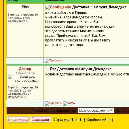
Elna
Доставка шампуня Демодекс
живу и работаю в Турции.
Зарегистрирован:
19
У меня начался демодекоз головы.
июл 2011, 17:08
Сообщений:
1
Невыносимо просто. Хотела бы
приобрести Ваш шампунь, но не знаю как
это сделать так как в Москве бываю
редко. Проблема с оплатой. Как Вам
проплатить и сможете ли Вы доставить
мне это средство сюда.
19 июл 2011, 17:10
Доктор
Re: Доставка шампуня Демодекс
Администратор
Условия доставки шампуня Демодекс в Турцию отп
Зарегистрирован:
29
июл 2008, 12:00
Сообщений:
337
Откуда:
США
20 июл 2011, 13:46
Показать сообщения за:
Поле с
Страница
1
из
1
[ Сообщений: 2 ]