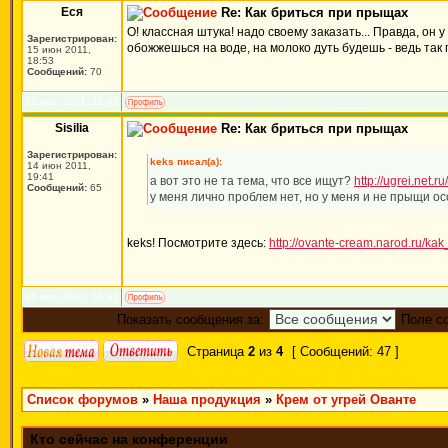
Еся
Re: Как бриться при прыщах
О! классная штука! надо своему заказать... Правда, он 
Зарегистрирован:
обожжешься на воде, на молоко дуть будешь - ведь так
15 июн 2011,
18:53
Сообщений:
70
16 июн 2011, 16:42
Sisilia
Re: Как бриться при прыщах
Зарегистрирован:
keks писал(а):
14 июн 2011,
19:41
а вот это не та тема, что все ищут?
http://ugrei.net.r
Сообщений:
65
у меня лично проблем нет, но у меня и не прыщи осо
keks! Посмотрите здесь:
http://ovante-cream.narod.ru/kak_o
16 июн 2011, 16:47
Показать сообщения за:
Поле с
Страница
2
из
4
[ Сообщений: 47 ]
Список форумов
»
Наша продукция
»
Крем от угрей Ованте
Кто сейчас на конференции