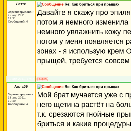
Латте
Re: Как бриться при прыщах
Давайте я скажу про эпиля
Зарегистрирован:
22 апр 2011,
17:31
потом я немного изменила 
Сообщений:
6
немного увлажнить кожу пе
потом у меня появляется 
зонах - я использую крем
прыщей, требуется совсем 
22 апр 2011, 17:44
Алла09
Re: Как бриться при прыщах
Мой брат мучается уже с п
Зарегистрирован:
18 апр 2011,
19:49
него щетина растёт на бол
Сообщений:
4
т.к. срезаются гнойные пр
бриться и какие процедуры