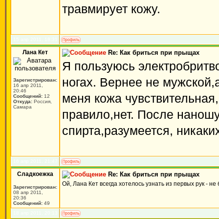
травмирует кожу.
15 апр 2011, 18:31
Лана Кет
Re: Как бриться при прыщах
Я пользуюсь электробритв
ногах. Вернее не мужской,
Зарегистрирован:
16 апр 2011,
20:46
меня кожа чувствительная,
Сообщений:
12
Откуда:
Россия,
Самара
правило,нет. После наношу
спирта,разумеется, никаки
16 апр 2011, 21:47
Сладкоежка
Re: Как бриться при прыщах
Ой, Лана Кет всегда хотелось узнать из первых рук - н
Зарегистрирован:
08 апр 2011,
20:36
Сообщений:
49
18 апр 2011, 20:13