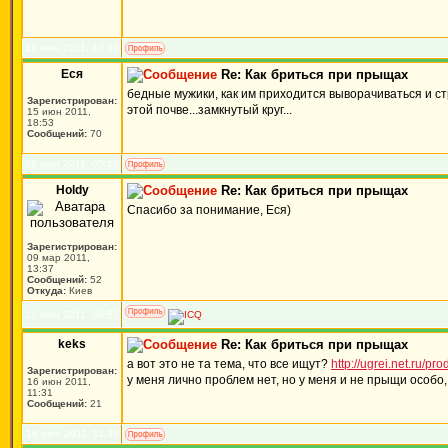
13 июн 2011, 17:40
Еся
Re: Как бриться при прыщах
бедные мужики, как им приходится выворачиваться и стр
Зарегистрирован:
этой почве...замкнутый круг...
15 июн 2011,
18:53
Сообщений:
70
16 июн 2011, 00:16
Holdy
Re: Как бриться при прыщах
Спасибо за понимание, Еся)
Зарегистрирован:
09 мар 2011,
13:37
Сообщений:
52
Откуда:
Киев
16 июн 2011, 00:53
keks
Re: Как бриться при прыщах
а вот это не та тема, что все ищут?
http://ugrei.net.ru/pr
Зарегистрирован:
у меня лично проблем нет, но у меня и не прыщи особо, 
16 июн 2011,
11:31
Сообщений:
21
16 июн 2011, 11:35