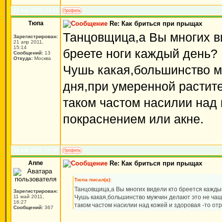
22 апр 2011, 23:43
Тюпа
Re: Как бриться при прыщах
Танцовщица,а Вы многих в
Зарегистрирован:
21 апр 2011,
15:14
бреете ноги каждый день?
Сообщений:
13
Откуда:
Москва
Чушь какая,большинство му
дня,при умеренной растите
таком частом насилии над 
покраснением или акне.
23 апр 2011, 16:18
Anne
Re: Как бриться при прыщах
Тюпа писал(а):
Танцовщица,а Вы многих видели кто бреется кажды
Зарегистрирован:
11 май 2011,
Чушь какая,большинство мужчин делают это не чаще
16:27
таком частом насилии над кожей и здоровая -то от
Сообщений:
367