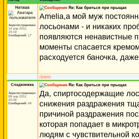
Наташа
Re: Как бриться при прыщах
Amelia,а мой муж постоян
лосьонами - и никаких проб
Зарегистрирован:
14 апр 2011,
15:19
появляются ненавистные п
Сообщений:
17
моменты спасается кремом
расходуется баночка, даже
14 апр 2011, 15:37
Сладкоежка
Re: Как бриться при прыщах
Да, спиртосодержащие лос
Зарегистрирован:
08 апр 2011,
20:36
снижения раздражения тщат
Сообщений:
49
причиной раздражения пос
которая попадает в микро
людям с чувствительной ко