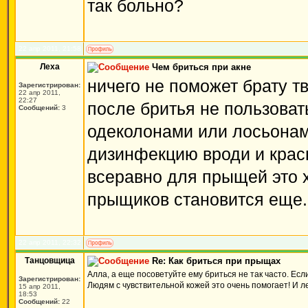
так больно?
22 апр 2011, 21:58
Леха
Чем бриться при акне
ничего не поможет брату т
Зарегистрирован:
22 апр 2011,
22:27
после бритья не пользова
Сообщений:
3
одеколонами или лосьонами
дизинфекцию вроди и красн
всеравно для прыщей это х
прыщиков становится еще.
22 апр 2011, 22:32
Танцовщица
Re: Как бриться при прыщах
Алла, а еще посоветуйте ему бриться не так часто. Есл
Зарегистрирован:
Людям с чувствительной кожей это очень помогает! И 
15 апр 2011,
18:53
Сообщений:
22