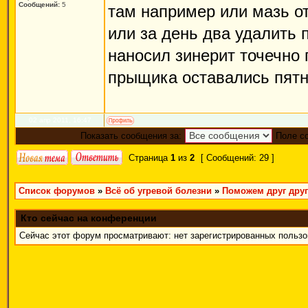
Сообщений:
5
там например или мазь о
или за день два удалить 
наносил зинерит точечно 
прыщика оставались пятн
02 апр 2011, 16:47
Показать сообщения за:
Поле с
Страница
1
из
2
[ Сообщений: 29 ]
Список форумов
»
Всё об угревой болезни
»
Поможем друг друг
Кто сейчас на конференции
Сейчас этот форум просматривают: нет зарегистрированных пользов