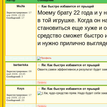
Автор
Сообщение
MuJla
Как быстро избавится от прыщей
Моему брату 22 года и у 
Зарегистрирован:
17
апр 2009, 22:20
Сообщений:
17
в той игрушке. Когда он 
становиться еще хуже и о
средство сможет быстро 
и нужно прилично выгляде
07 май 2009, 16:26
barbariska
Re: Как быстро избавится от прыщей
Ованте,самое эффективное,и результат будет зам
Зарегистрирован:
09
май 2009, 19:45
Сообщений:
3
14 май 2009, 23:12
Keys
Re: Как быстро избавится от прыщей
Хм, чудо-средство прям. Надо будет себе зака
Зарегистрирован:
17
апр 2009, 22:16
Сообщений:
20
17 май 2009, 20:40