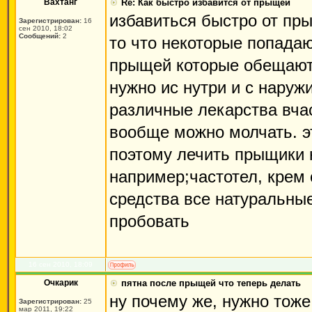
Вахтанг
Re: Как быстро избавится от прыщей
избавиться быстро от пр
Зарегистрирован:
16
сен 2010, 18:02
Сообщений:
2
то что некоторые попадаю
прыщей которые обещают 
нужно ис нутри и с наруж
различные лекарства вчас
вообще можно молчать. э
поэтому лечить прыщики 
например;частотел, крем 
средства все натуральны
пробовать
16 сен 2010, 18:09
Очкарик
пятна после прыщей что теперь делать
ну почему же, нужно тоже
Зарегистрирован:
25
мар 2011, 19:22