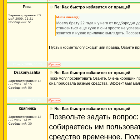
Роза
Re: Как быстро избавится от прыщей
Зарегистрирован:
09
MuJla писал(а):
май 2009, 21:21
Сообщений:
51
Моему брату 22 года и у него от подбородка д
становиться еще хуже и они просто не успева
женится и нужно прилично выглядеть. Посовет
Пусть к косметологу сходит или правда, Ованте п
15 июн 2009, 00:55
Drakonyashka
Re: Как быстро избавится от прыщей
Тоже могу посоветовать Ованте. Очень хороший пр
Зарегистрирован:
12
она пробовала разные средства. Эффект был мал
окт 2009, 10:15
Сообщений:
50
12 окт 2009, 12:13
Крапинка
Re: Как быстро избавится от прыщей
Позвольте задать вопрос:
Зарегистрирован:
12
окт 2009, 14:21
Сообщений:
30
собираетесь им пользоват
средство временное. Поле