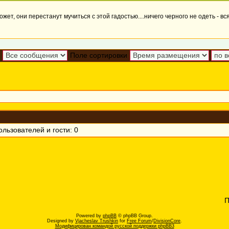
жет, они перестанут мучиться с этой гадостью....ничего черного не одеть - вся
Поле сортировки
льзователей и гости: 0
П
Powered by
phpBB
© phpBB Group.
Designed by
Vjacheslav Trushkin
for
Free Forum
/
DivisionCore
.
Модифицирован командой русской поддержки phpBB3