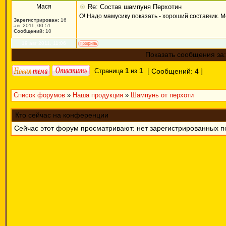
Мася
Re: Состав шампуня Перхотин
О! Надо мамусику показать - хороший составчик. Мо
Зарегистрирован:
16
авг 2011, 00:51
Сообщений:
10
19 авг 2011, 11:06
Показать сообщения за:
Страница
1
из
1
[ Сообщений: 4 ]
Список форумов
»
Наша продукция
»
Шампунь от перхоти
Кто сейчас на конференции
Сейчас этот форум просматривают: нет зарегистрированных по