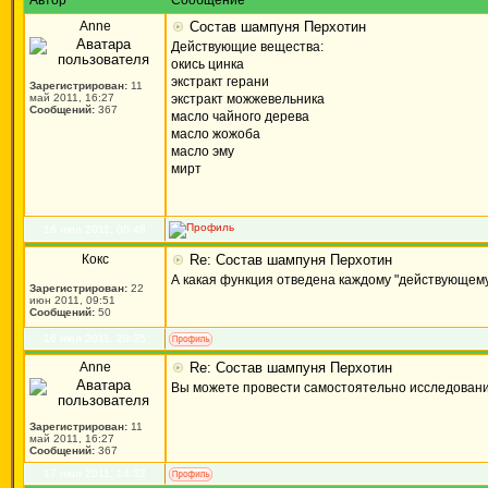
Автор
Сообщение
Anne
Состав шампуня Перхотин
Действующие вещества:
окись цинка
экстракт герани
Зарегистрирован:
11
май 2011, 16:27
экстракт можжевельника
Сообщений:
367
масло чайного дерева
масло жожоба
масло эму
мирт
16 июл 2011, 00:48
Кокс
Re: Состав шампуня Перхотин
А какая функция отведена каждому "действующем
Зарегистрирован:
22
июн 2011, 09:51
Сообщений:
50
16 июл 2011, 20:35
Anne
Re: Состав шампуня Перхотин
Вы можете провести самостоятельно исследование
Зарегистрирован:
11
май 2011, 16:27
Сообщений:
367
17 июл 2011, 14:32