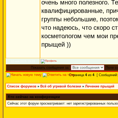
очень много полезного. Т
квалифицированные, прич
группы небольшие, поэто
что надеюсь, что скоро 
косметологом чем мои пре
прыщей ))
12 ноя 2015, 19:23
Показать сообщения за:
Поле с
Страница
4
из
4
[ Сообщений:
Список форумов
»
Всё об угревой болезни
»
Лечение прыщей
Кто сейчас на конференции
Сейчас этот форум просматривают: нет зарегистрированных пользов