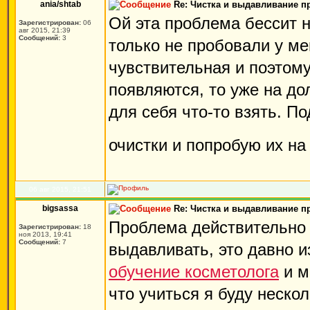
ania/shtab
Re: Чистка и выдавливание 
Ой эта проблема бессит н
Зарегистрирован:
06
авг 2015, 21:39
Сообщений:
3
только не пробовали у м
чувствительная и поэтому
появляются, то уже на до
для себя что-то взять. П
очистки и попробую их н
06 авг 2015, 21:51
bigsassa
Re: Чистка и выдавливание 
Проблема действительно 
Зарегистрирован:
18
ноя 2013, 19:41
Сообщений:
7
выдавливать, это давно и
обучение косметолога
и м
что учиться я буду неско