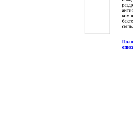
раз
анти
ком
бакт
сыпь
Полн
опис