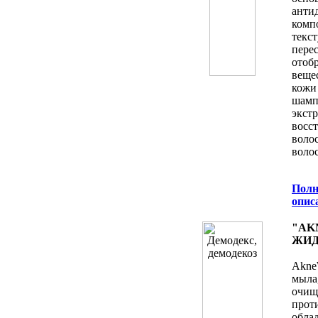
анти
ком
текс
пер
отоб
веще
кожи
шамп
экс
восс
воло
волос
Полн
oпис
"AK
ЖИД
Akne
мыла
очи
прот
обла