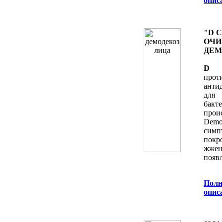
опис
"D 
ОЧИ
ДЕМ
D
прот
анти
для
бак
про
Demod
симп
пок
жжен
появ
Полн
опис