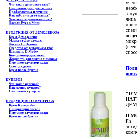
ДЕМОДЕКОЗ ГЛАЗ
уче
Что такое демодекоз глаз?
необ
Симптомы демодекоза глаз
Профилактика и лечение
запу
Как избавиться от клеща?
лиц
Чем лечить демодекоз глаз?
Лосьон Eyes n Mites
про
спец
ПРОДУКЦИЯ ОТ ДЕМОДЕКОЗА
вещ
Крем Демодексин
Маска от Демодекоза
микр
Лосьон D Cleanser
(nee
Средство от демодекоза глаз
Шампунь D'Modex
спос
Кондиционер для волос
Жидкость для снятия макияжа
Иммуномодулятор кожи
Гель для душа
Полн
Крем после бритья
опис
КУПЕРОЗ
Что такое купероз?
Как лечить купероз?
Симптомы купероза
"D'
НАТ
ПРОДУКЦИЯ ОТ КУПЕРОЗА
ДЕМ
Крем КуперозА+
Очищающий лосьон
Иммуномодулятор кожи
D'M
Крем после бритья
Ph
анти
ком