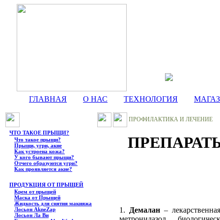
ГЛАВНАЯ
О НАС
ТЕХНОЛОГИЯ
МАГА
ПРОФИЛАКТИКА И ЛЕЧЕНИЕ
ЧТО ТАКОЕ ПРЫЩИ?
ПРЕПАРАТ
Что такое прыщи?
Прыщи, угри, акне
Как устроена кожа?
У кого бывают прыщи?
Отчего образуются угри?
Как проявляется акне?
ПРОДУКЦИЯ ОТ ПРЫЩЕЙ
Крем от прыщей
Маска от Прыщей
Жидкость для снятия макияжа
1.
Демалaн
– лекарственная
Лосьон AkneZap
Лосьон Ла Ви
метронидазол, биологич