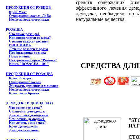
средств содержащих хим
эффективного лечения демо
ПРОДУКЦИЯ ОТ РУБЦОВ
Крем Мэлт
демодекс, необходимо поль
Очищающий лосьон ЛаВи
натуральные вещества.
Иммуномодулятор кожи
РОЗАЦЕА
Что такое розацеа?
Как проявляется розацеа?
Степени тяжести розацеи
РИНОФИМА
Лечение розацеа у врача
Профилактика розацеа
Наше мнение
Натуральный крем "Розацея"
СРЕДСТВА ДЛ
Книга "ROSACEA - 101"
ПРОДУКЦИЯ ОТ РОЗАЦЕА
Крем Розацея
Очищающий лосьон
Жидкость для снятия макияжа
Иммуномодулятор кожи
Крем после бритья
ДЕМОДЕКС И ДЕМОДЕКОЗ
Что такое демодекс?
Симптомы демодекоза
Диагностика демодекоза
Чем лечить демодекс?
"ST
Как лечить демодекоз?
НАТ
Крем Демодексин
Демодекоз головы
СТО