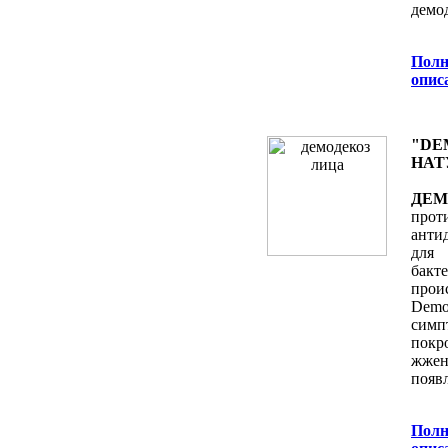
демо
Полн
oпис
"DE
НАТ
ДЕМ
прот
анти
для
бак
про
Demod
симп
пок
жжен
появ
Полн