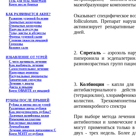
Гель для тела АkneWash
мазеобразующие компоненты
Крем после бритья
КАК РАЗВИВАЕТСЯ АКНЕ?
Оказывает специфическое воз
Развитие угревой болезни
folliculorum. Препарат нар
Закрытые комедоны
Открытые комедоны
активизирует репаративные
Папулы и пустулы
дней.
Узлы, кисты и абсцессы
Формы угревой сыпи
Степени тяжести прыщей
Гормоны
Кожное сало
2.
Спрегаль
– аэрозоль нару
ИЗБАВЛЕНИЕ ОТ УГРЕЙ
пиперонила и эсдепалетрин
С чего начинать лечение
разновозрастных групп паци
Как выбирать лечение
Самостоятельное лечение
Народные рецепты
Натуральные препараты
Химические средства
Лечение у врача
3.
Колбиоцин
– капли для г
Диета и прыщи
антибактериального дейс
Крем ОВАНТЕ от прыщей
(тетрациклин), хлорамфенико
колистин. Трехкомпонет
РУБЦЫ ПОСЛЕ ПРЫЩЕЙ
Рубцы и пятна после угрей
антимикробного спектра
Различные виды рубцов
Как предотвратить рубцы?
Лазерная шлифовка кожи
При выборе метода лечения 
Инъекции коллагена
антибиотики и химические 
Кислотные пиллинги
Дермабразия
могут применяться только в
Лечение шрамов витамином С
двух - трех недель. Более 
Крем МЭЛТ от рубцов