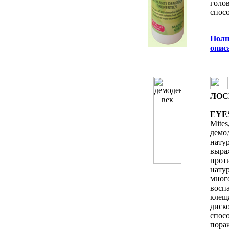
голо
спос
Полн
oпис
ЛОС
EYE
Mite
демо
нат
вы
прот
нат
мно
восп
кле
диск
спос
пора