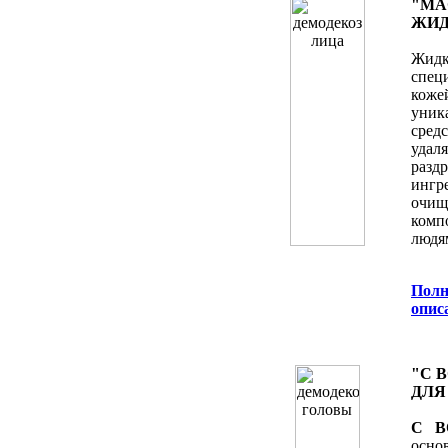
"MA
ЖИД
Жидк
спец
коже
уник
сред
удал
раз
ингр
очищ
комп
людя
Полн
опис
"C 
ДЛЯ
C B
осн