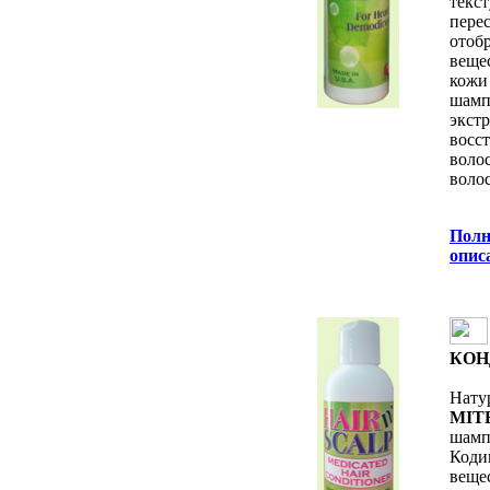
текс
пер
отоб
веще
кожи
шамп
экс
восс
воло
волос
Полн
oпис
КОН
Нату
MIT
шам
Коди
веще