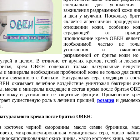
специально для успокоения
заживления раздраженной кожи ли
и шеи у мужчин. Поскольку брит
является агрессивной процедурой
отношении кожи, особенно ко
страдающей от прыще
ипользование крема ОВЕН являет
необходимой частью не толь
успокоения и заживлен
разраженной от бритья кожи но
 угрей в целом. В отличие от других кремов, гелей и лосьон
ритья, крем ОВЕН содержит только натуральные веществ
 и минералы необходимые проблемной коже не только для снят
ния связанного с бритьем. Натуральная cера входящая в сост
ВЕН оказывает лечебное воздействие уничтожая бактерии акн
, масла и минералы входящие в состав крема после бритья ОВ
ют кожу и усиливают ее защитные фунции. Применение кре
рает существеную роль в лечении прыщей,
розацеа
и демодеко
н.
натурального крема после бритья
ОВЕН
:
з косточек черной смородины, масло семян бурачника, мас
 ореха, микрокапсулированная медицинская сера, масло чайно
микрокапсулированная окись цинка, масло косточек киви, экстра