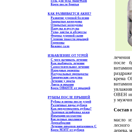
Гель для тела АkneWash
Крем после бритья
КАК РАЗВИВАЕТСЯ АКНЕ?
Развитие угревой болезни
Закрытые комедоны
Открытые комедоны
Папулы и пустулы
Узлы, кисты и абсцессы
Формы угревой сыпи
Степени тяжести прыщей
Гормоны
Кожное сало
ИЗБАВЛЕНИЕ ОТ УГРЕЙ
лечения
С чего начинать лечение
после б
Как выбирать лечение
Самостоятельное лечение
витамины
Народные рецепты
раздраже
Натуральные препараты
Химические средства
крема О
Лечение у врача
витамины
Диета и прыщи
Крем ОВАНТЕ от прыщей
увлажня
ОВЕН иг
РУБЦЫ ПОСЛЕ ПРЫЩЕЙ
у мужчи
Рубцы и пятна после угрей
Различные виды рубцов
Как предотвратить рубцы?
Состав 
Лазерная шлифовка кожи
Инъекции коллагена
масло и
Кислотные пиллинги
Дермабразия
лесного
Лечение шрамов витамином С
дерева, 
Крем МЭЛТ от рубцов