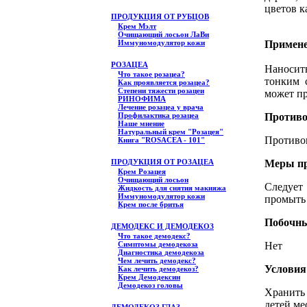
цветов к
ПРОДУКЦИЯ ОТ РУБЦОВ
Крем Мэлт
Очищающий лосьон ЛаВи
Примене
Иммуномодулятор кожи
РОЗАЦЕА
Наносит
Что такое розацеа?
тонким 
Как проявляется розацеа?
Степени тяжести розацеи
может пр
РИНОФИМА
Лечение розацеа у врача
Противо
Профилактика розацеа
Наше мнение
Натуральный крем "Розацея"
Противо
Книга "ROSACEA - 101"
Меры пр
ПРОДУКЦИЯ ОТ РОЗАЦЕА
Крем Розацея
Очищающий лосьон
Следует
Жидкость для снятия макияжа
Иммуномодулятор кожи
промыть 
Крем после бритья
Побочны
ДЕМОДЕКС И ДЕМОДЕКОЗ
Что такое демодекс?
Нет
Симптомы демодекоза
Диагностика демодекоза
Чем лечить демодекс?
Условия
Как лечить демодекоз?
Крем Демодексин
Демодекоз головы
Хранить
детей ме