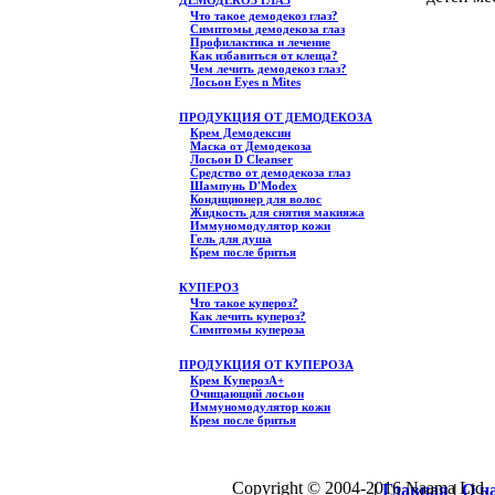
ДЕМОДЕКОЗ ГЛАЗ
Что такое демодекоз глаз?
Симптомы демодекоза глаз
Профилактика и лечение
Как избавиться от клеща?
Чем лечить демодекоз глаз?
Лосьон Eyes n Mites
ПРОДУКЦИЯ ОТ ДЕМОДЕКОЗА
Крем Демодексин
Маска от Демодекоза
Лосьон D Cleanser
Средство от демодекоза глаз
Шампунь D'Modex
Кондиционер для волос
Жидкость для снятия макияжа
Иммуномодулятор кожи
Гель для душа
Крем после бритья
КУПЕРОЗ
Что такое купероз?
Как лечить купероз?
Симптомы купероза
ПРОДУКЦИЯ ОТ КУПЕРОЗА
Крем КуперозА+
Очищающий лосьон
Иммуномодулятор кожи
Крем после бритья
Copyright © 2004-2016 Naama Ltd.
|
Главная
|
О н