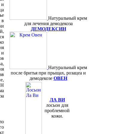
 и
ца
ье
Натуральный крем
 в
для лечения демодекоза
жи
ДЕМОДЕКСИН
й,
ся
ко
ия
 и
ов
а,
Натуральный крем
ия
после бритья при прыщах, розацеа и
ав
демодекозе
ОВЕН
е,
ЕН
ма
за
ЛА ВИ
лосьон для
проблемной
кожи.
ло
го
кт