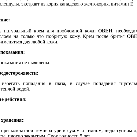
алендулы, экстракт из корня канадского желтокорня, витамин Е.
ние:
ь натуральный крем для проблемной кожи
ОВЕН
, необходи
слоем на только что побритую кожу. Крем после бритья
ОВ
именяться для любой кожи.
показания:
показания не выявлены.
едосторожности:
 избегать попадания в глаза, в случае попадания тщатель
теплой водой.
е действия:
 хранения:
:
 при комнатной температуре в сухом и темном, недоступном д
сте, плотно закрытым. Срок годности 5 лет.