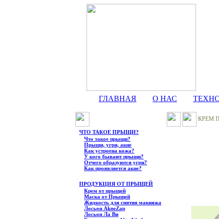
ГЛАВНАЯ
О НАС
ТЕХН
КРЕМ П
ЧТО ТАКОЕ ПРЫЩИ?
Что такое прыщи?
Прыщи, угри, акне
Как устроена кожа?
У кого бывают прыщи?
Отчего образуются угри?
Как проявляется акне?
ПРОДУКЦИЯ ОТ ПРЫЩЕЙ
Крем от прыщей
Маска от Прыщей
Жидкость для снятия макияжа
Лосьон AkneZap
Лосьон Ла Ви