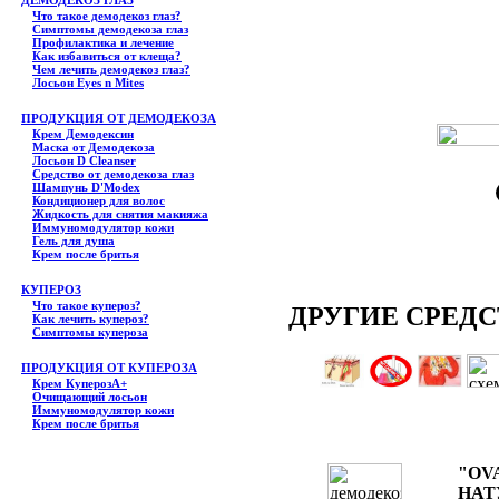
ДЕМОДЕКОЗ ГЛАЗ
Что такое демодекоз глаз?
Симптомы демодекоза глаз
Профилактика и лечение
Как избавиться от клеща?
Чем лечить демодекоз глаз?
Лосьон Eyes n Mites
ПРОДУКЦИЯ ОТ ДЕМОДЕКОЗА
Крем Демодексин
Маска от Демодекоза
Лосьон D Cleanser
Средство от демодекоза глаз
Шампунь D'Modex
Кондиционер для волос
Жидкость для снятия макияжа
Иммуномодулятор кожи
Гель для душа
Крем после бритья
КУПЕРОЗ
Что такое купероз?
ДРУГИЕ СРЕДС
Как лечить купероз?
Симптомы купероза
ПРОДУКЦИЯ ОТ КУПЕРОЗА
Крем КуперозА+
Очищающий лосьон
Иммуномодулятор кожи
Крем после бритья
"OV
НАТ