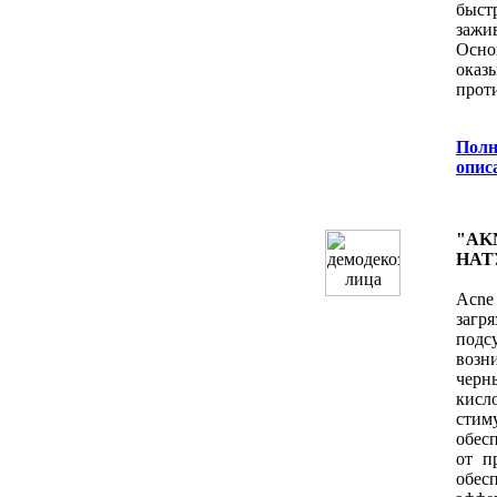
быст
зажи
Осно
оказ
прот
Полн
oпис
"AK
НАТ
Acne
заг
под
возн
черн
кисл
стим
обес
от п
обес