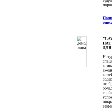
эффе
поро
Полн
oпис
"LA
НАТ
ДЛЯ
Нату
спец
ком
ежед
коже
сод
ото
обла
свой
успо
покр
эффе