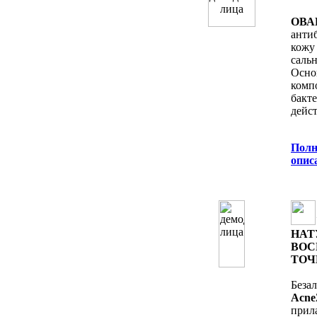
ОВА
анти
кожу
саль
Осн
ком
бак
дейст
Полн
опис
НАТ
ВОС
ТОЧ
Беза
Acne
прил