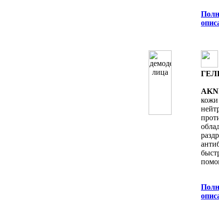
Полн
oпис
ГЕЛ
AKN
кожи
нейт
прот
обла
раз
анти
быс
помо
Полн
oпис