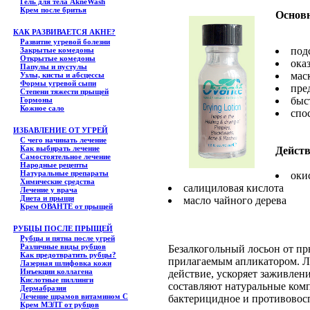
Гель для тела АkneWash
Крем после бритья
Основ
КАК РАЗВИВАЕТСЯ АКНЕ?
Развитие угревой болезни
под
Закрытые комедоны
Открытые комедоны
ока
Папулы и пустулы
мас
Узлы, кисты и абсцессы
Формы угревой сыпи
пре
Степени тяжести прыщей
быс
Гормоны
Кожное сало
спо
ИЗБАВЛЕНИЕ ОТ УГРЕЙ
С чего начинать лечение
Как выбирать лечение
Дейст
Самостоятельное лечение
Народные рецепты
Натуральные препараты
оки
Химические средства
салициловая кислота
Лечение у врача
Диета и прыщи
масло чайного дерева
Крем ОВАНТЕ от прыщей
РУБЦЫ ПОСЛЕ ПРЫЩЕЙ
Рубцы и пятна после угрей
Различные виды рубцов
Безалкогольный лосьон от п
Как предотвратить рубцы?
прилагаемым апликатором. Л
Лазерная шлифовка кожи
Инъекции коллагена
действие, ускоряет заживлен
Кислотные пиллинги
составляют натуральные ко
Дермабразия
Лечение шрамов витамином С
бактерицидное и противовос
Крем МЭЛТ от рубцов