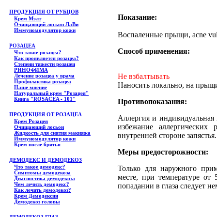
ПРОДУКЦИЯ ОТ РУБЦОВ
Показание:
Крем Мэлт
Очищающий лосьон ЛаВи
Иммуномодулятор кожи
Воспаленные прыщи, acne vul
РОЗАЦЕА
Способ применения:
Что такое розацеа?
Как проявляется розацеа?
Степени тяжести розацеи
РИНОФИМА
Не взбалтывать
Лечение розацеа у врача
Профилактика розацеа
Наносить локально, на прыщи 
Наше мнение
Натуральный крем "Розацея"
Книга "ROSACEA - 101"
Противопоказания:
ПРОДУКЦИЯ ОТ РОЗАЦЕА
Аллергия и индивидуальная 
Крем Розацея
избежание аллергических 
Очищающий лосьон
Жидкость для снятия макияжа
внутренней стороне запястья.
Иммуномодулятор кожи
Крем после бритья
Меры предосторожности:
ДЕМОДЕКС И ДЕМОДЕКОЗ
Что такое демодекс?
Только для наружного прим
Симптомы демодекоза
месте, при температуре от
Диагностика демодекоза
Чем лечить демодекс?
попадании в глаза следует н
Как лечить демодекоз?
Крем Демодексин
Демодекоз головы