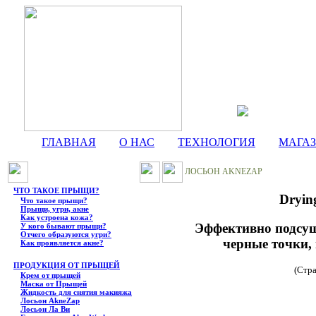
ГЛАВНАЯ
О НАС
ТЕХНОЛОГИЯ
МАГА
ЛОСЬОН AKNEZAP
ЧТО ТАКОЕ ПРЫЩИ?
Dryin
Что такое прыщи?
Прыщи, угри, акне
Как устроена кожа?
Эффективно подсуш
У кого бывают прыщи?
Отчего образуются угри?
черные точки, 
Как проявляется акне?
ПРОДУКЦИЯ ОТ ПРЫЩЕЙ
(Стр
Крем от прыщей
Маска от Прыщей
Жидкость для снятия макияжа
Лосьон AkneZap
Лосьон Ла Ви