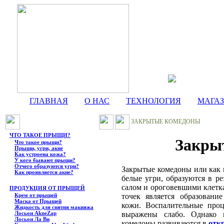
ГЛАВНАЯ
О НАС
ТЕХНОЛОГИЯ
МАГА
ЗАКРЫТЫЕ КОМЕДОНЫ
ЧТО ТАКОЕ ПРЫЩИ?
Закры
Что такое прыщи?
Прыщи, угри, акне
Как устроена кожа?
У кого бывают прыщи?
Отчего образуются угри?
Закрытые комедоны или как 
Как проявляется акне?
белые угри, образуются в р
салом и ороговевшими клет
ПРОДУКЦИЯ ОТ ПРЫЩЕЙ
Крем от прыщей
точек является образовани
Маска от Прыщей
кожи. Воспалительные проц
Жидкость для снятия макияжа
Лосьон AkneZap
выражены слабо. Однако
Лосьон Ла Ви
комедоны развиваются в
отк