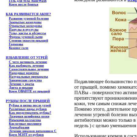
Гель для тела АkneWash
Крем после бритья
КАК РАЗВИВАЕТСЯ АКНЕ?
Развитие угревой болезни
Закрытые комедоны
Открытые комедоны
Папулы и пустулы
Узлы, кисты и абсцессы
Формы угревой сыпи
Степени тяжести прыщей
Гормоны
Кожное сало
ИЗБАВЛЕНИЕ ОТ УГРЕЙ
С чего начинать лечение
Как выбирать лечение
Самостоятельное лечение
Народные рецепты
Натуральные препараты
Химические средства
Подавляющее большинство пр
Лечение у врача
от прыщей, помимо химикатов
Диета и прыщи
Крем ОВАНТЕ от прыщей
ПАВы - поверхностно актив
препятствуют проникновению
РУБЦЫ ПОСЛЕ ПРЫЩЕЙ
кожи, тем самым снижая лече
Рубцы и пятна после угрей
Помимо этого, длительное п
Различные виды рубцов
Как предотвратить рубцы?
лечении угревой болезни вы
Лазерная шлифовка кожи
антибиотики можно только в к
Инъекции коллагена
Кислотные пиллинги
недель ) с целью уменьшения
Дермабразия
Лечение шрамов витамином С
Крем МЭЛТ от рубцов
Использование кремов в сост