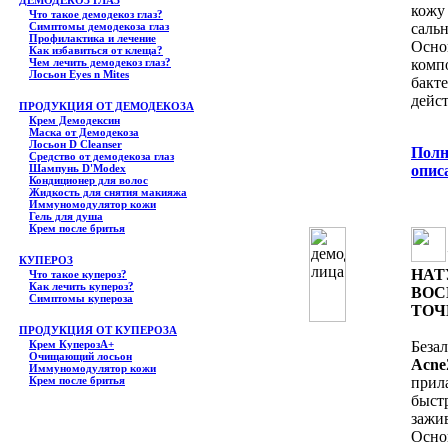
ДЕМОДЕКОЗ ГЛАЗ
кожу
Что такое демодекоз глаз?
Симптомы демодекоза глаз
саль
Профилактика и лечение
Осн
Как избавиться от клеща?
Чем лечить демодекоз глаз?
ком
Лосьон Eyes n Mites
бак
дейст
ПРОДУКЦИЯ ОТ ДЕМОДЕКОЗА
Крем Демодексин
Маска от Демодекоза
Лосьон D Cleanser
Полн
Средство от демодекоза глаз
Шампунь D'Modex
опис
Кондиционер для волос
Жидкость для снятия макияжа
Иммуномодулятор кожи
Гель для душа
Крем после бритья
КУПЕРОЗ
НАТ
Что такое купероз?
Как лечить купероз?
ВОС
Симптомы купероза
ТОЧ
ПРОДУКЦИЯ ОТ КУПЕРОЗА
Крем КуперозА+
Беза
Очищающий лосьон
Acne
Иммуномодулятор кожи
Крем после бритья
прил
быст
зажи
Осно