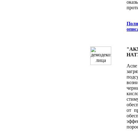
оказ
прот
Полн
oпис
"AK
НАТ
Acne
заг
под
возн
черн
кисл
стим
обес
от п
обес
эффе
поро