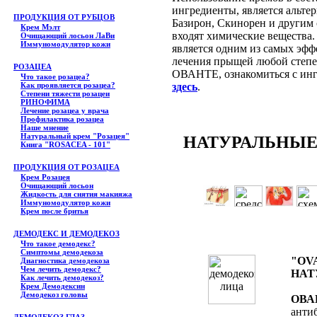
ингредиенты, является альте
ПРОДУКЦИЯ ОТ РУБЦОВ
Базирон, Скинорен и другим 
Крем Мэлт
входят химические вещества
Очищающий лосьон ЛаВи
Иммуномодулятор кожи
является одним из самых эфф
лечения прыщей любой степен
РОЗАЦЕА
ОВАНТЕ, ознакомиться с инг
Что такое розацеа?
Как проявляется розацеа?
здесь
.
Степени тяжести розацеи
РИНОФИМА
Лечение розацеа у врача
Профилактика розацеа
Наше мнение
Натуральный крем "Розацея"
НАТУРАЛЬНЫЕ
Книга "ROSACEA - 101"
ПРОДУКЦИЯ ОТ РОЗАЦЕА
Крем Розацея
Очищающий лосьон
Жидкость для снятия макияжа
Иммуномодулятор кожи
Крем после бритья
ДЕМОДЕКС И ДЕМОДЕКОЗ
Что такое демодекс?
Симптомы демодекоза
"OV
Диагностика демодекоза
Чем лечить демодекс?
НАТ
Как лечить демодекоз?
Крем Демодексин
Демодекоз головы
ОВА
анти