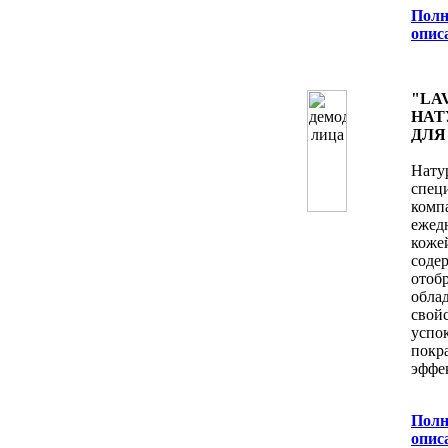
Полн
oпис
"LA
НАТ
ДЛЯ
Нату
спец
ком
ежед
коже
сод
ото
обла
свой
успо
покр
эффе
Полн
oпис