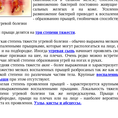
размножению бактерий постоянно живущие
сальных железах и на коже. Усиленн
размножение бактерий приводит к воспален
- образованию прыщей, гнойничков способств
гревой болезни
и прыщи делятся на
три степени тяжести
.
гкая степень тяжести угревой болезни - обычно выражена мелки
спаленными прыщиками, которые могут распологаться на лице, 
у и на подбородке. Иногда
угревая сыпь
начинает проявлять св
рвые признаки на шее, на плечах. Очень редко можно встрети
чаи лёгкой степени образования угрей на ногах и руках.
едняя степень тяжести акне - более выраженная и характеризует
ожество мелких воспаленных прыщей разбросаных так же как и
гкой степени по различным частям тела. Крупные
воспаленн
ыщи
при этом отсутствуют.
желая степень проявления прыщей - характеризуется крупным
ковыраженными воспаленными прыщами. Локальность тяжел
епени угревой болезни так же непредсказуема. Прыщи 
дбородке, прыщи на плечах или на лице - наиболее вероятн
ста их проявления.
Узлы, кисты и абсцессы.