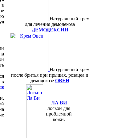
 в
ое
ию
Натуральный крем
уя
для лечения демодекоза
ДЕМОДЕКСИН
ми
на
ои
ть
Натуральный крем
после бритья при прыщах, розацеа и
ся
демодекозе
ОВЕН
 в
ые
и,
ЛА ВИ
ой
лосьон для
на
проблемной
ые
кожи.