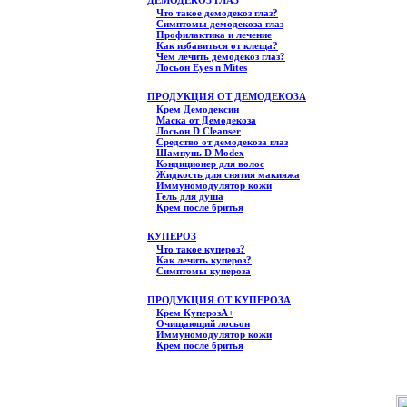
ДЕМОДЕКОЗ ГЛАЗ
Что такое демодекоз глаз?
Симптомы демодекоза глаз
Профилактика и лечение
Как избавиться от клеща?
Чем лечить демодекоз глаз?
Лосьон Eyes n Mites
ПРОДУКЦИЯ ОТ ДЕМОДЕКОЗА
Крем Демодексин
Маска от Демодекоза
Лосьон D Cleanser
Средство от демодекоза глаз
Шампунь D'Modex
Кондиционер для волос
Жидкость для снятия макияжа
Иммуномодулятор кожи
Гель для душа
Крем после бритья
КУПЕРОЗ
Что такое купероз?
Как лечить купероз?
Симптомы купероза
ПРОДУКЦИЯ ОТ КУПЕРОЗА
Крем КуперозА+
Очищающий лосьон
Иммуномодулятор кожи
Крем после бритья