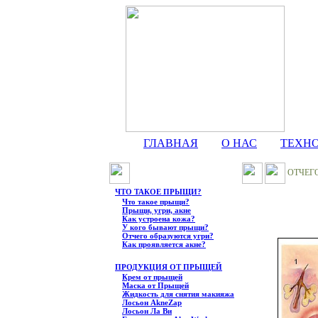
ГЛАВНАЯ
О НАС
ТЕХН
ОТЧЕГО
ЧТО ТАКОЕ ПРЫЩИ?
Что такое прыщи?
Прыщи, угри, акне
Как устроена кожа?
У кого бывают прыщи?
Отчего образуются угри?
Как проявляется акне?
ПРОДУКЦИЯ ОТ ПРЫЩЕЙ
Крем от прыщей
Маска от Прыщей
Жидкость для снятия макияжа
Лосьон AkneZap
Лосьон Ла Ви