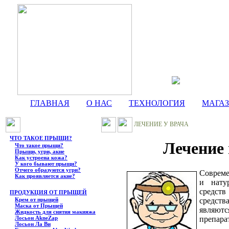
ГЛАВНАЯ
О НАС
ТЕХНОЛОГИЯ
МАГА
ЛЕЧЕНИЕ У ВРАЧА
ЧТО ТАКОЕ ПРЫЩИ?
Лечение
Что такое прыщи?
Прыщи, угри, акне
Как устроена кожа?
У кого бывают прыщи?
Отчего образуются угри?
Совреме
Как проявляется акне?
и нату
средст
ПРОДУКЦИЯ ОТ ПРЫЩЕЙ
Крем от прыщей
средств
Маска от Прыщей
являю
Жидкость для снятия макияжа
Лосьон AkneZap
препара
Лосьон Ла Ви