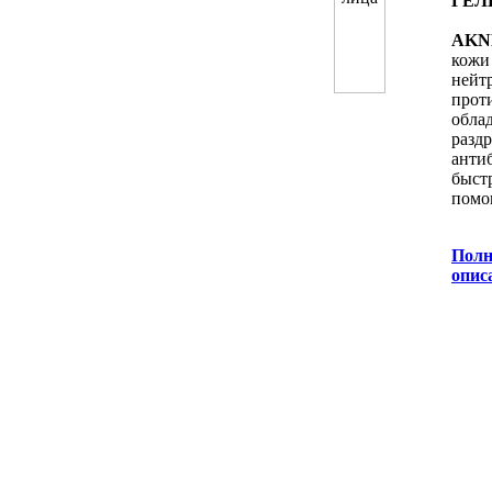
ГЕЛ
AKN
кожи
нейт
прот
обла
раз
анти
быс
помо
Полн
oпис