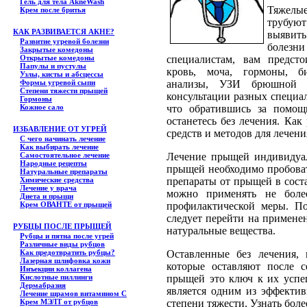
Гель для тела АkneWash
Тяжелы
Крем после бритья
трубуют
КАК РАЗВИВАЕТСЯ АКНЕ?
выявить
Развитие угревой болезни
болезн
Закрытые комедоны
Открытые комедоны
специалистам, вам предсто
Папулы и пустулы
кровь, моча, гормоны, б
Узлы, кисты и абсцессы
Формы угревой сыпи
анализы, УЗИ брюшной 
Степени тяжести прыщей
консультации разных специал
Гормоны
Кожное сало
что обратившись за помощ
останетесь без лечения. Как
ИЗБАВЛЕНИЕ ОТ УГРЕЙ
средств и методов для лечен
С чего начинать лечение
Как выбирать лечение
Самостоятельное лечение
Лечение прыщей индивидуал
Народные рецепты
прыщей необходимо пробоват
Натуральные препараты
Химические средства
препараты от прыщей в сост
Лечение у врача
можно применять не боле
Диета и прыщи
Крем ОВАНТЕ от прыщей
профилактической меры. По
следует перейти на применен
РУБЦЫ ПОСЛЕ ПРЫЩЕЙ
натуральные вещества.
Рубцы и пятна после угрей
Различные виды рубцов
Как предотвратить рубцы?
Оставленные без лечения,
Лазерная шлифовка кожи
которые оставляют после 
Инъекции коллагена
Кислотные пиллинги
прыщей это ключ к их усп
Дермабразия
является одним из эффекти
Лечение шрамов витамином С
Крем МЭЛТ от рубцов
степени тяжести. Узнать бо