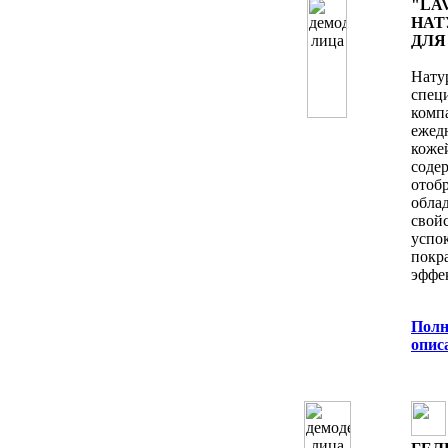
"LA
НАТ
ДЛЯ
Нату
спец
ком
ежед
коже
сод
ото
обла
свой
успо
покр
эффе
Полн
oпис