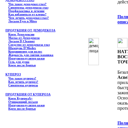
ДЕМОДЕКОЗ ГЛАЗ
дейст
Что такое демодекоз глаз?
Симптомы демодекоза глаз
Профилактика и лечение
Как избавиться от клеща?
Полн
Чем лечить демодекоз глаз?
Лосьон Eyes n Mites
опис
ПРОДУКЦИЯ ОТ ДЕМОДЕКОЗА
Крем Демодексин
Маска от Демодекоза
Лосьон D Cleanser
Средство от демодекоза глаз
Шампунь D'Modex
НАТ
Кондиционер для волос
Жидкость для снятия макияжа
ВОС
Иммуномодулятор кожи
ТОЧ
Гель для душа
Крем после бритья
Беза
КУПЕРОЗ
Acne
Что такое купероз?
Как лечить купероз?
прил
Симптомы купероза
быст
зажи
ПРОДУКЦИЯ ОТ КУПЕРОЗА
Осно
Крем КуперозА+
Очищающий лосьон
оказ
Иммуномодулятор кожи
прот
Крем после бритья
Полн