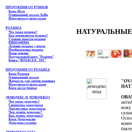
ПРОДУКЦИЯ ОТ РУБЦОВ
Крем Мэлт
Очищающий лосьон ЛаВи
Иммуномодулятор кожи
РОЗАЦЕА
НАТУРАЛЬНЫЕ
Что такое розацеа?
Как проявляется розацеа?
Степени тяжести розацеи
РИНОФИМА
Лечение розацеа у врача
Профилактика розацеа
Наше мнение
Натуральный крем "Розацея"
Книга "ROSACEA - 101"
ПРОДУКЦИЯ ОТ РОЗАЦЕА
Крем Розацея
Очищающий лосьон
"OV
Жидкость для снятия макияжа
Иммуномодулятор кожи
НАТ
Крем после бритья
ОВА
ДЕМОДЕКС И ДЕМОДЕКОЗ
Что такое демодекс?
анти
Симптомы демодекоза
кожу
Диагностика демодекоза
Чем лечить демодекс?
саль
Как лечить демодекоз?
Осн
Крем Демодексин
Демодекоз головы
ком
бак