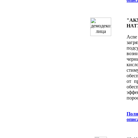
oпис
"AK
НАТ
Acne
заг
под
возн
черн
кисл
стим
обес
от п
обес
эффе
поро
Полн
oпис