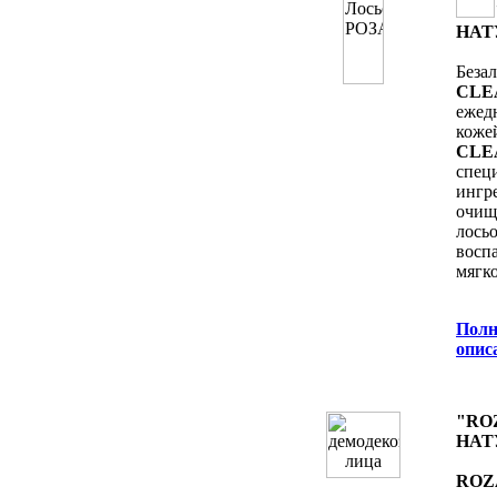
НАТ
Беза
CLE
ежед
кож
CLE
спе
ингр
очищ
лось
восп
мягк
Полн
oпис
"RO
НАТ
ROZ