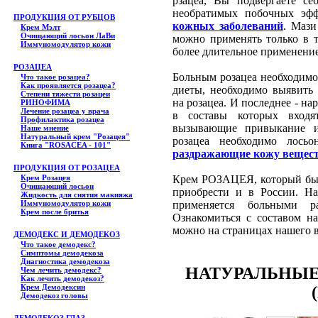
рзацеа, Вы подвергаете се
необратимых побочных эф
ПРОДУКЦИЯ ОТ РУБЦОВ
кожных заболеваний
. Мази
Крем Мэлт
Очищающий лосьон ЛаВи
можно применять только в те
Иммуномодулятор кожи
более длительное применение
РОЗАЦЕА
Больным розацеа необходим
Что такое розацеа?
Как проявляется розацеа?
диеты, необходимо выявит
Степени тяжести розацеи
на розацеа. И последнее - н
РИНОФИМА
Лечение розацеа у врача
в составы которых вход
Профилактика розацеа
вызывающие привыкание и
Наше мнение
Натуральный крем "Розацея"
розацеа необходимо лось
Книга "ROSACEA - 101"
раздражающие кожу вещес
ПРОДУКЦИЯ ОТ РОЗАЦЕА
Крем Розацея
Крем РОЗАЦЕЯ, который был
Очищающий лосьон
приобрести и в России. Н
Жидкость для снятия макияжа
Иммуномодулятор кожи
применяется больными ра
Крем после бритья
Ознакомиться с составом н
можно на страницах нашего в
ДЕМОДЕКС И ДЕМОДЕКОЗ
Что такое демодекс?
Симптомы демодекоза
Диагностика демодекоза
НАТУРАЛЬНЫЕ
Чем лечить демодекс?
Как лечить демодекоз?
Крем Демодексин
Демодекоз головы