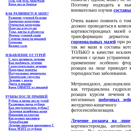
Гель для тела АkneWash
Крем после бритья
Поэтому подходить к выб
внимательно изучив
составы
КАК РАЗВИВАЕТСЯ АКНЕ?
Развитие угревой болезни
Очень важно помнить о том
Закрытые комедоны
Открытые комедоны
должно проводиться в компл
Папулы и пустулы
кортикостероидных мазей 
Узлы, кисты и абсцессы
Формы угревой сыпи
трансформации дермато
Степени тяжести прыщей
гормональных мазей
при ро
Гормоны
Кожное сало
так же мази в составы кот
ТОЛЬКО в качестве исключе
ИЗБАВЛЕНИЕ ОТ УГРЕЙ
лечения с целью устранения 
С чего начинать лечение
применение особенно фто
Как выбирать лечение
Самостоятельное лечение
розацеа на лице приводит 
Народные рецепты
торпидностью заболевания.
Натуральные препараты
Химические средства
Лечение у врача
Метронидазол, доксицикли
Диета и прыщи
Крем ОВАНТЕ от прыщей
как тетрациклина гидрохл
розацеа курсом лечения 
РУБЦЫ ПОСЛЕ ПРЫЩЕЙ
негативных
побочных дей
Рубцы и пятна после угрей
Различные виды рубцов
желудочно-кишечног
Как предотвратить рубцы?
фотосенсибилизация.
Лазерная шлифовка кожи
Инъекции коллагена
Кислотные пиллинги
Лечение розацеа на лице
Дермабразия
Лечение шрамов витамином С
кортикостероиды, антиби
Крем МЭЛТ от рубцов