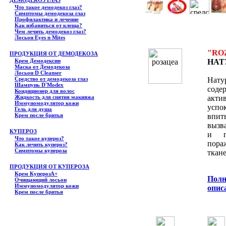
ДЕМОДЕКОЗ ГЛАЗ
Что такое демодекоз глаз?
Симптомы демодекоза глаз
Профилактика и лечение
Как избавиться от клеща?
Чем лечить демодекоз глаз?
Лосьон Eyes n Mites
"RO
ПРОДУКЦИЯ ОТ ДЕМОДЕКОЗА
Крем Демодексин
НАТ
Маска от Демодекоза
Лосьон D Cleanser
Средство от демодекоза глаз
Нат
Шампунь D'Modex
сод
Кондиционер для волос
Жидкость для снятия макияжа
акт
Иммуномодулятор кожи
успо
Гель для душа
Крем после бритья
впит
вызв
КУПЕРОЗ
и пр
Что такое купероз?
пора
Как лечить купероз?
Симптомы купероза
ткан
ПРОДУКЦИЯ ОТ КУПЕРОЗА
Крем КуперозА+
Полн
Очищающий лосьон
Иммуномодулятор кожи
опис
Крем после бритья