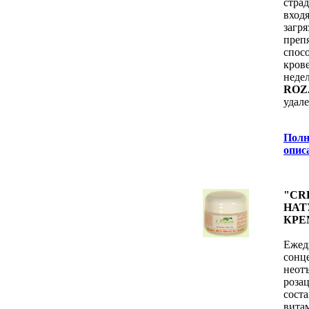
стра
вхо
заг
пре
спо
кров
нед
ROZ
удал
Полн
oпис
"CR
НАТ
КРЕ
Еже
сон
неот
роза
сост
вит