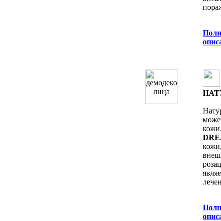
пора
Полн
oпис
НАТ
Нату
може
кожи
DR
кожи
внеш
роз
явля
лечен
Полн
oпис