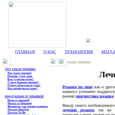
ГЛАВНАЯ
О НАС
ТЕХНОЛОГИЯ
МАГА
НАШЕ МНЕНИЕ
ЧТО ТАКОЕ ПРЫЩИ?
Леч
Что такое прыщи?
Прыщи, угри, акне
Как устроена кожа?
У кого бывают прыщи?
Отчего образуются угри?
Розацеа на лице
как и други
Как проявляется акне?
намного успешнее поддается
ранняя
диагностика розацеа
ПРОДУКЦИЯ ОТ ПРЫЩЕЙ
Крем от прыщей
Маска от Прыщей
Ввиду своего необъяснимого
Жидкость для снятия макияжа
Лосьон AkneZap
лечение розацеа
так же в
Лосьон Ла Ви
помогает одним, может не по