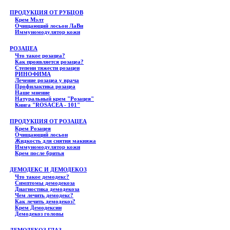
ПРОДУКЦИЯ ОТ РУБЦОВ
Крем Мэлт
Очищающий лосьон ЛаВи
Иммуномодулятор кожи
РОЗАЦЕА
Что такое розацеа?
Как проявляется розацеа?
Степени тяжести розацеи
РИНОФИМА
Лечение розацеа у врача
Профилактика розацеа
Наше мнение
Натуральный крем "Розацея"
Книга "ROSACEA - 101"
ПРОДУКЦИЯ ОТ РОЗАЦЕА
Крем Розацея
Очищающий лосьон
Жидкость для снятия макияжа
Иммуномодулятор кожи
Крем после бритья
ДЕМОДЕКС И ДЕМОДЕКОЗ
Что такое демодекс?
Симптомы демодекоза
Диагностика демодекоза
Чем лечить демодекс?
Как лечить демодекоз?
Крем Демодексин
Демодекоз головы