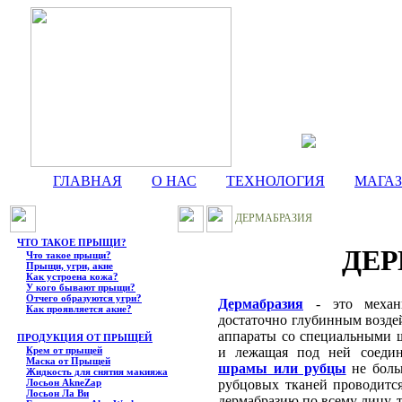
ГЛАВНАЯ
О НАС
ТЕХНОЛОГИЯ
МАГА
ДЕРМАБРАЗИЯ
ЧТО ТАКОЕ ПРЫЩИ?
ДЕР
Что такое прыщи?
Прыщи, угри, акне
Как устроена кожа?
У кого бывают прыщи?
Отчего образуются угри?
Дермабразия
- это механи
Как проявляется акне?
достаточно глубинным возде
аппараты со специальными щ
ПРОДУКЦИЯ ОТ ПРЫЩЕЙ
Крем от прыщей
и лежащая под ней соедини
Маска от Прыщей
шрамы или рубцы
не боль
Жидкость для снятия макияжа
Лосьон AkneZap
рубцовых тканей проводится
Лосьон Ла Ви
дермабразию по всему лицу, т