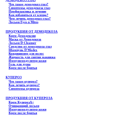
ДЕМОДЕКОЗ ГЛАЗ
Что такое демодекоз глаз?
Симптомы демодекоза глаз
Профилактика и лечение
Как избавиться от клеща?
Чем лечить демодекоз глаз?
Лосьон Eyes n Mites
ПРОДУКЦИЯ ОТ ДЕМОДЕКОЗА
Крем Демодексин
Маска от Демодекоза
Лосьон D Cleanser
Средство от демодекоза глаз
Шампунь D'Modex
Кондиционер для волос
Жидкость для снятия макияжа
Иммуномодулятор кожи
Гель для душа
Крем после бритья
КУПЕРОЗ
Что такое купероз?
Как лечить купероз?
Симптомы купероза
ПРОДУКЦИЯ ОТ КУПЕРОЗА
Крем КуперозА+
Очищающий лосьон
Иммуномодулятор кожи
Крем после бритья