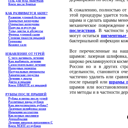
Гель для тела АkneWash
Крем после бритья
К сожалению, полностью от
КАК РАЗВИВАЕТСЯ АКНЕ?
этой процедуры удается тол
Развитие угревой болезни
шрама и сделать шрамы мене
Закрытые комедоны
Открытые комедоны
механическое повреждение 
Папулы и пустулы
последствия
. В частности 
Узлы, кисты и абсцессы
Формы угревой сыпи
могут остаться
пигментные 
Степени тяжести прыщей
бактериальной инфекции кож
Гормоны
Кожное сало
Все перечисленные на на
ИЗБАВЛЕНИЕ ОТ УГРЕЙ
шрамов: лазерная шлифовка,
С чего начинать лечение
широко рекламируются косме
Как выбирать лечение
Самостоятельное лечение
России но и в других стр
Народные рецепты
отдельности, становится о
Натуральные препараты
Химические средства
частично удалить или сравн
Лечение у врача
после прыщей или
шрамы п
Диета и прыщи
Крем ОВАНТЕ от прыщей
шрамов или восстановления
эти методы и в частности дер
РУБЦЫ ПОСЛЕ ПРЫЩЕЙ
Рубцы и пятна после угрей
Различные виды рубцов
Как предотвратить рубцы?
Лазерная шлифовка кожи
Инъекции коллагена
Кислотные пиллинги
Дермабразия
Лечение шрамов витамином С
Крем МЭЛТ от рубцов